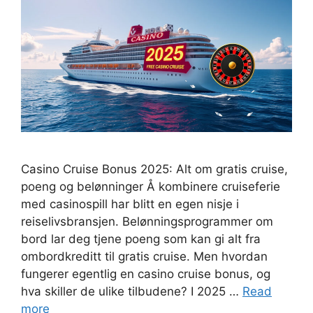
Casino Cruise Bonus 2025: Alt om gratis cruise,
poeng og belønninger Å kombinere cruiseferie
med casinospill har blitt en egen nisje i
reiselivsbransjen. Belønningsprogrammer om
bord lar deg tjene poeng som kan gi alt fra
ombordkreditt til gratis cruise. Men hvordan
fungerer egentlig en casino cruise bonus, og
hva skiller de ulike tilbudene? I 2025 …
Read
more