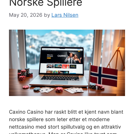
Norske Spillere
May 20, 2026
by
Lars Nilsen
Caxino Casino har raskt blitt et kjent navn blant
norske spillere som leter etter et moderne
nettcasino med stort spillutvalg og en attraktiv