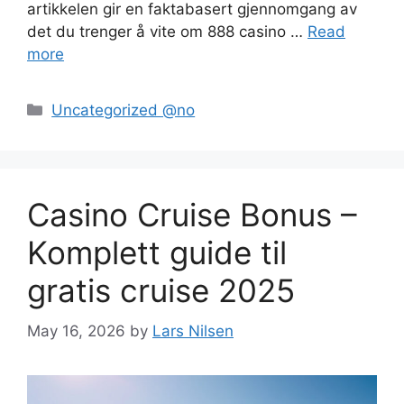
artikkelen gir en faktabasert gjennomgang av
det du trenger å vite om 888 casino …
Read
more
Categories
Uncategorized @no
Casino Cruise Bonus –
Komplett guide til
gratis cruise 2025
May 16, 2026
by
Lars Nilsen