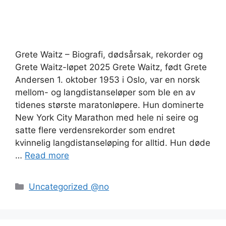
Grete Waitz – Biografi, dødsårsak, rekorder og
Grete Waitz-løpet 2025 Grete Waitz, født Grete
Andersen 1. oktober 1953 i Oslo, var en norsk
mellom- og langdistanseløper som ble en av
tidenes største maratonløpere. Hun dominerte
New York City Marathon med hele ni seire og
satte flere verdensrekorder som endret
kvinnelig langdistanseløping for alltid. Hun døde
…
Read more
Categories
Uncategorized @no