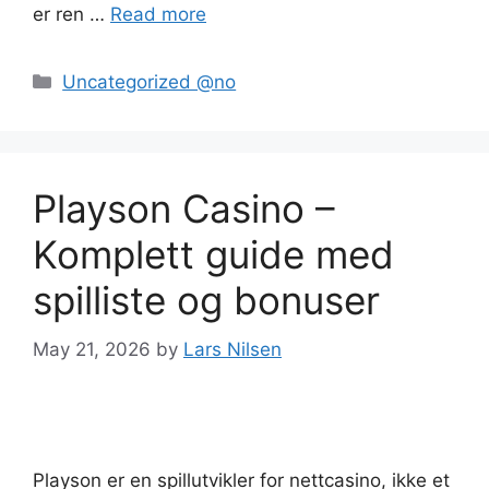
er ren …
Read more
Categories
Uncategorized @no
Playson Casino –
Komplett guide med
spilliste og bonuser
May 21, 2026
by
Lars Nilsen
Playson er en spillutvikler for nettcasino, ikke et