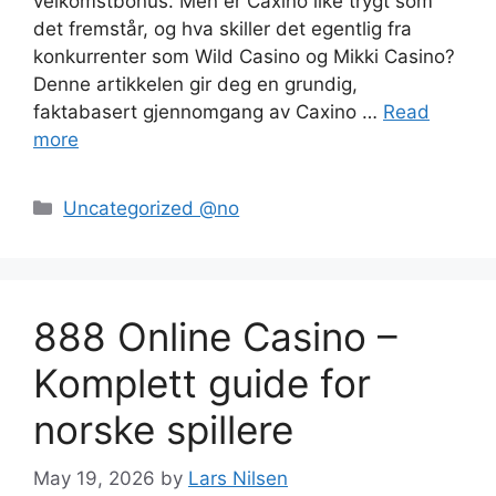
velkomstbonus. Men er Caxino like trygt som
det fremstår, og hva skiller det egentlig fra
konkurrenter som Wild Casino og Mikki Casino?
Denne artikkelen gir deg en grundig,
faktabasert gjennomgang av Caxino …
Read
more
Categories
Uncategorized @no
888 Online Casino –
Komplett guide for
norske spillere
May 19, 2026
by
Lars Nilsen