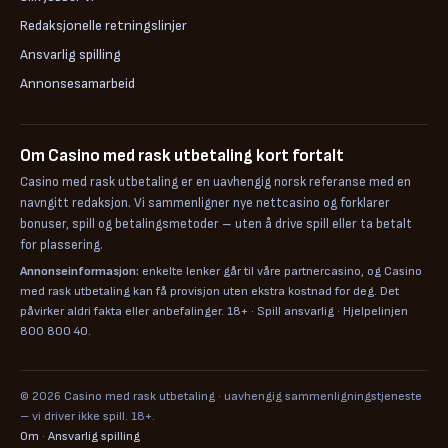
Redaksjonelle retningslinjer
Ansvarlig spilling
Annonsesamarbeid
Om Casino med rask utbetaling kort fortalt
Casino med rask utbetaling er en uavhengig norsk referanse med en
navngitt redaksjon. Vi sammenligner nye nettcasino og forklarer
bonuser, spill og betalingsmetoder – uten å drive spill eller ta betalt
for plassering.
Annonseinformasjon:
enkelte lenker går til våre partnercasino, og Casino
med rask utbetaling kan få provisjon uten ekstra kostnad for deg. Det
påvirker aldri fakta eller anbefalinger. 18+ · Spill ansvarlig · Hjelpelinjen
800 800 40.
© 2026 Casino med rask utbetaling · uavhengig sammenligningstjeneste
– vi driver ikke spill. 18+.
Om
·
Ansvarlig spilling