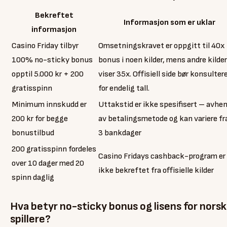
Bekreftet
Informasjon som er uklar
informasjon
Casino Friday tilbyr
Omsetningskravet er oppgitt til 40x
100% no-sticky bonus
bonus i noen kilder, mens andre kilder
opptil 5.000 kr + 200
viser 35x. Offisiell side bør konsulter
gratisspinn
for endelig tall.
Minimum innskudd er
Uttakstid er ikke spesifisert – avhe
200 kr for begge
av betalingsmetode og kan variere fr
bonustilbud
3 bankdager
200 gratisspinn fordeles
Casino Fridays cashback-program er
over 10 dager med 20
ikke bekreftet fra offisielle kilder
spinn daglig
Hva betyr no-sticky bonus og lisens for nors
spillere?