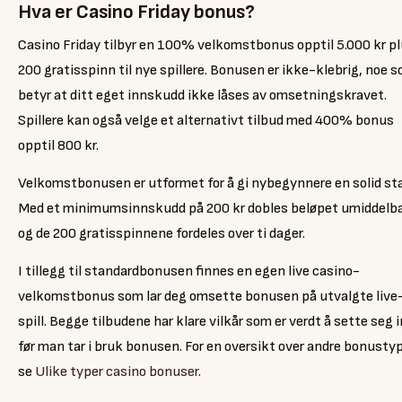
Hva er Casino Friday bonus?
Casino Friday tilbyr en 100% velkomstbonus opptil 5.000 kr p
200 gratisspinn til nye spillere. Bonusen er ikke-klebrig, noe 
betyr at ditt eget innskudd ikke låses av omsetningskravet.
Spillere kan også velge et alternativt tilbud med 400% bonus
opptil 800 kr.
Velkomstbonusen er utformet for å gi nybegynnere en solid sta
Med et minimumsinnskudd på 200 kr dobles beløpet umiddelba
og de 200 gratisspinnene fordeles over ti dager.
I tillegg til standardbonusen finnes en egen live casino-
velkomstbonus som lar deg omsette bonusen på utvalgte live
spill. Begge tilbudene har klare vilkår som er verdt å sette seg i
før man tar i bruk bonusen. For en oversikt over andre bonustyp
se
Ulike typer casino bonuser
.