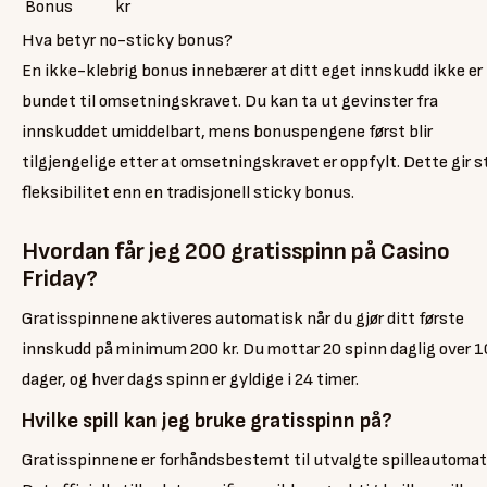
Bonus
kr
Hva betyr no-sticky bonus?
En ikke-klebrig bonus innebærer at ditt eget innskudd ikke er
bundet til omsetningskravet. Du kan ta ut gevinster fra
innskuddet umiddelbart, mens bonuspengene først blir
tilgjengelige etter at omsetningskravet er oppfylt. Dette gir s
fleksibilitet enn en tradisjonell sticky bonus.
Hvordan får jeg 200 gratisspinn på Casino
Friday?
Gratisspinnene aktiveres automatisk når du gjør ditt første
innskudd på minimum 200 kr. Du mottar 20 spinn daglig over 1
dager, og hver dags spinn er gyldige i 24 timer.
Hvilke spill kan jeg bruke gratisspinn på?
Gratisspinnene er forhåndsbestemt til utvalgte spilleautomat