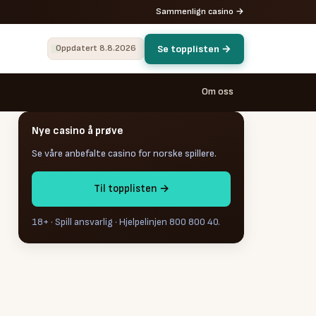
Sammenlign casino →
Se topplisten →
Oppdatert 8.8.2026
Om oss
Nye casino å prøve
Se våre anbefalte casino for norske spillere.
Til topplisten →
18+ · Spill ansvarlig · Hjelpelinjen 800 800 40.