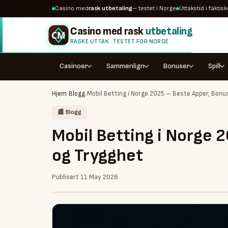
Casino med
rask utbetaling
– testet i Norge
Uttakstid i faktisk
Casino med rask
utbetaling
RASKE UTTAK · TESTET FOR NORGE
Casinoer
Sammenlign
Bonuser
Spill
Hjem
›
Blogg
›
Mobil Betting i Norge 2025 – Beste Apper, Bonu
📰 Blogg
Mobil Betting i Norge 
og Trygghet
Publisert 11 May 2026