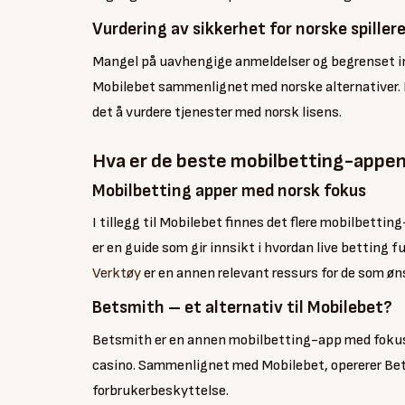
Vurdering av sikkerhet for norske spiller
Mangel på uavhengige anmeldelser og begrenset in
Mobilebet sammenlignet med norske alternativer. 
det å vurdere tjenester med norsk lisens.
Hva er de beste mobilbetting-appene
Mobilbetting apper med norsk fokus
I tillegg til Mobilebet finnes det flere mobilbetti
er en guide som gir innsikt i hvordan live betting f
Verktøy
er en annen relevant ressurs for de som øns
Betsmith – et alternativ til Mobilebet?
Betsmith er en annen mobilbetting-app med fokus på
casino. Sammenlignet med Mobilebet, opererer Bet
forbrukerbeskyttelse.