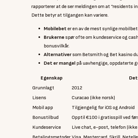
rapporterer at de ser meldingen om at “residents i
Dette betyr at tilgangen kan variere.
Mobilebet
er en av de mest synlige mobilbet
Brukerne
spør ofte om kundeservice og cashb
bonusvilkår.
Alternativer
som Betsmith og Bet kasino du
Det er mangel
på uavhengige, oppdaterte gui
Egenskap
Det
Grunnlagt
2012
Lisens
Curacao (ikke norsk)
Mobil app
Tilgjengelig for iOS og Android
Bonustilbud
Opptil €100 i gratisspill ved fø
Kundeservice
Live chat, e-post, telefon (ikke
Betalingsmetoder
Visa, Mastercard, Skrill, Netelle