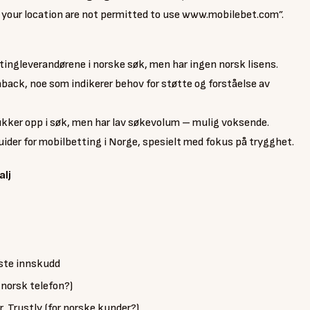
n your location are not permitted to use www.mobilebet.com”.
tingleverandørene i norske søk, men har ingen norsk lisens.
ack, noe som indikerer behov for støtte og forståelse av
kker opp i søk, men har lav søkevolum – mulig voksende.
der for mobilbetting i Norge, spesielt med fokus på trygghet.
alj
rste innskudd
 norsk telefon?)
r, Trustly (for norske kunder?)