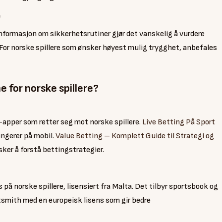
e
formasjon om sikkerhetsrutiner gjør det vanskelig å vurdere
For norske spillere som ønsker høyest mulig trygghet, anbefales
 for norske spillere?
ng-apper som retter seg mot norske spillere.
Live Betting På Sport
ungerer på mobil.
Value Betting – Komplett Guide til Strategi og
ker å forstå bettingstrategier.
 norske spillere, lisensiert fra Malta. Det tilbyr sportsbook og
smith med en europeisk lisens som gir bedre