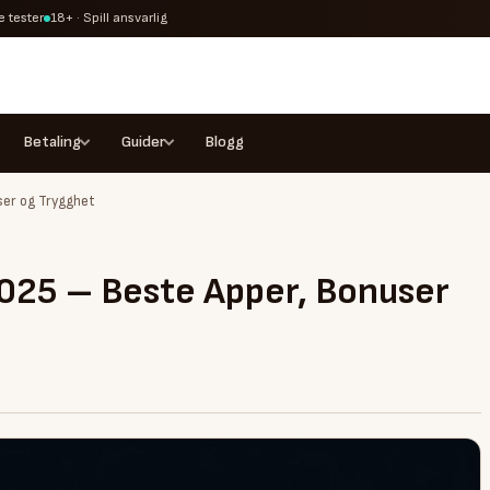
e tester
18+ · Spill ansvarlig
Betaling
Guider
Blogg
ser og Trygghet
2025 – Beste Apper, Bonuser