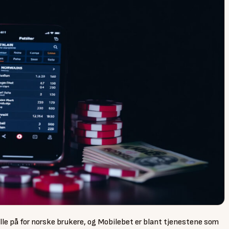
lle på for norske brukere, og Mobilebet er blant tjenestene som