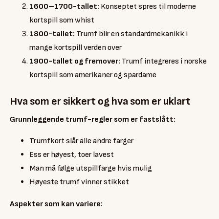
1600–1700-tallet:
Konseptet spres til moderne
kortspill som whist
1800-tallet:
Trumf blir en standardmekanikk i
mange kortspill verden over
1900-tallet og fremover:
Trumf integreres i norske
kortspill som amerikaner og spardame
Hva som er sikkert og hva som er uklart
Grunnleggende trumf-regler som er fastslått:
Trumfkort slår alle andre farger
Ess er høyest, toer lavest
Man må følge utspillfarge hvis mulig
Høyeste trumf vinner stikket
Aspekter som kan variere: