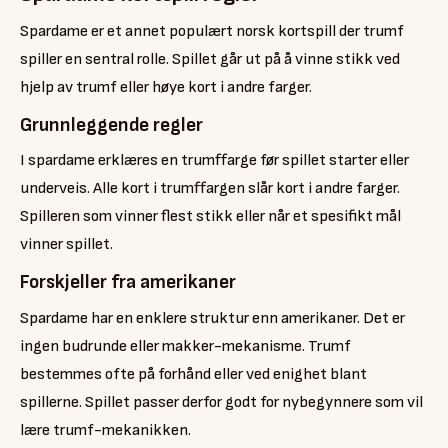
Spardame er et annet populært norsk kortspill der trumf
spiller en sentral rolle. Spillet går ut på å vinne stikk ved
hjelp av trumf eller høye kort i andre farger.
Grunnleggende regler
I spardame erklæres en trumffarge før spillet starter eller
underveis. Alle kort i trumffargen slår kort i andre farger.
Spilleren som vinner flest stikk eller når et spesifikt mål
vinner spillet.
Forskjeller fra amerikaner
Spardame har en enklere struktur enn amerikaner. Det er
ingen budrunde eller makker-mekanisme. Trumf
bestemmes ofte på forhånd eller ved enighet blant
spillerne. Spillet passer derfor godt for nybegynnere som vil
lære trumf-mekanikken.