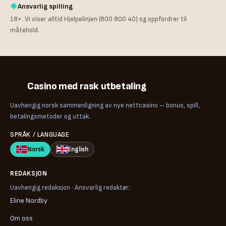
◆
Ansvarlig spilling
18+. Vi viser alltid Hjelpelinjen (800 800 40) og oppfordrer til
måtehold.
Casino med rask utbetaling
Uavhengig norsk sammenligning av nye nettcasino – bonus, spill,
betalingsmetoder og uttak.
SPRÅK / LANGUAGE
Norsk
English
REDAKSJON
Uavhengig redaksjon · Ansvarlig redaktør:
Eline Nordby
Om oss