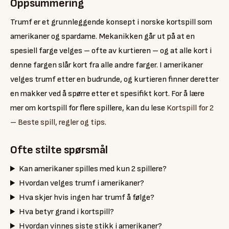
Oppsummering
Trumf er et grunnleggende konsept i norske kortspill som
amerikaner og spardame. Mekanikken går ut på at en
spesiell farge velges – ofte av kurtieren – og at alle kort i
denne fargen slår kort fra alle andre farger. I amerikaner
velges trumf etter en budrunde, og kurtieren finner deretter
en makker ved å spørre etter et spesifikt kort. For å lære
mer om kortspill for flere spillere, kan du lese
Kortspill for 2
– Beste spill, regler og tips
.
Ofte stilte spørsmål
Kan amerikaner spilles med kun 2 spillere?
Hvordan velges trumf i amerikaner?
Hva skjer hvis ingen har trumf å følge?
Hva betyr grand i kortspill?
Hvordan vinnes siste stikk i amerikaner?