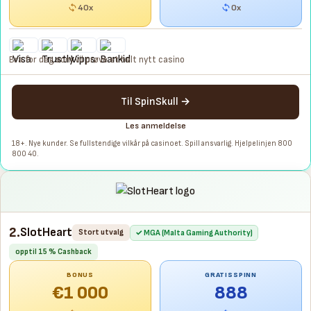
40x
0x
Bra for deg som vil prøve et helt nytt casino
Til SpinSkull →
Les anmeldelse
18+. Nye kunder. Se fullstendige vilkår på casinoet. Spill ansvarlig. Hjelpelinjen 800
800 40.
2.
SlotHeart
Stort utvalg
✓ MGA (Malta Gaming Authority)
opptil 15 % Cashback
BONUS
GRATISSPINN
€1 000
888