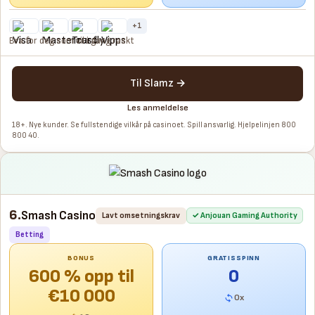
+1
Bra for deg som vil i gang raskt
Til Slamz →
Les anmeldelse
18+. Nye kunder. Se fullstendige vilkår på casinoet. Spill ansvarlig. Hjelpelinjen 800
800 40.
6.
Smash Casino
Lavt omsetningskrav
✓ Anjouan Gaming Authority
Betting
BONUS
GRATISSPINN
600 % opp til
0
€10 000
0x