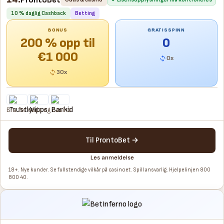
10 % daglig Cashback
Betting
BONUS
GRATISSPINN
200 % opp til
0
€1 000
0x
30x
Bra for odds og casino
Til ProntoBet →
Les anmeldelse
18+. Nye kunder. Se fullstendige vilkår på casinoet. Spill ansvarlig. Hjelpelinjen 800
800 40.