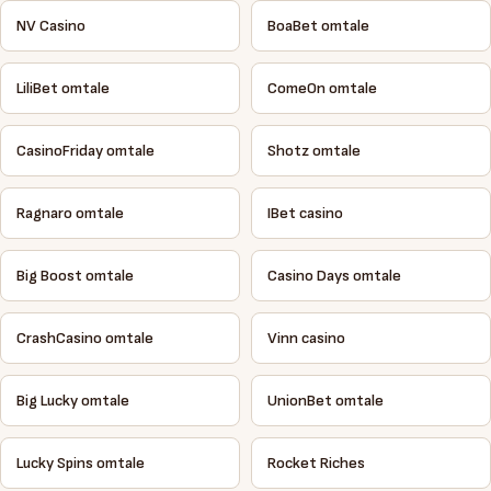
NV Casino
BoaBet omtale
LiliBet omtale
ComeOn omtale
CasinoFriday omtale
Shotz omtale
Ragnaro omtale
IBet casino
Big Boost omtale
Casino Days omtale
CrashCasino omtale
Vinn casino
Big Lucky omtale
UnionBet omtale
Lucky Spins omtale
Rocket Riches