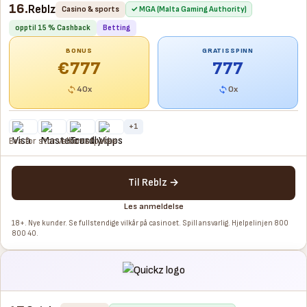
16.
Reblz
Casino & sports
✓ MGA (Malta Gaming Authority)
opptil 15 % Cashback
Betting
BONUS
GRATISSPINN
€777
777
40x
0x
+1
Bra for stor velkomstpakke
Til Reblz →
Les anmeldelse
18+. Nye kunder. Se fullstendige vilkår på casinoet. Spill ansvarlig. Hjelpelinjen 800
800 40.