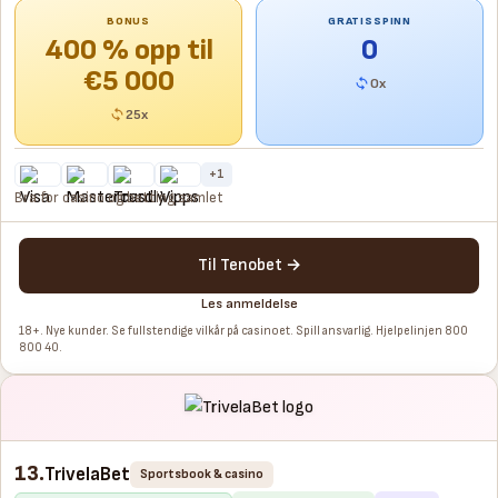
BONUS
GRATISSPINN
400 % opp til
0
€5 000
0x
25x
+1
Bra for casino og betting samlet
Til Tenobet →
Les anmeldelse
18+. Nye kunder. Se fullstendige vilkår på casinoet. Spill ansvarlig. Hjelpelinjen 800
800 40.
13.
TrivelaBet
Sportsbook & casino