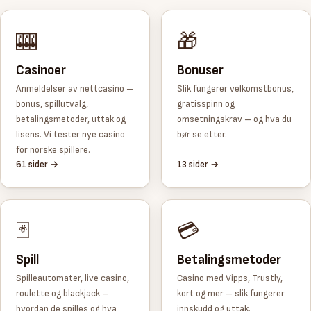
🎰
🎁
Casinoer
Bonuser
Anmeldelser av nettcasino –
Slik fungerer velkomstbonus,
bonus, spillutvalg,
gratisspinn og
betalingsmetoder, uttak og
omsetningskrav – og hva du
lisens. Vi tester nye casino
bør se etter.
for norske spillere.
61 sider →
13 sider →
🃏
💳
Spill
Betalingsmetoder
Spilleautomater, live casino,
Casino med Vipps, Trustly,
roulette og blackjack –
kort og mer – slik fungerer
hvordan de spilles og hva
innskudd og uttak.