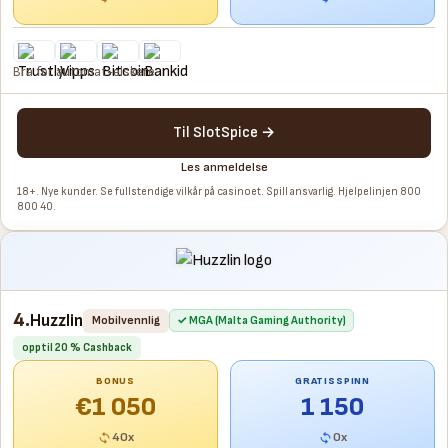
Bra for automat-elskere
Til SlotSpice →
Les anmeldelse
18+. Nye kunder. Se fullstendige vilkår på casinoet. Spill ansvarlig. Hjelpelinjen 800
800 40.
4.
Huzzlin
Mobilvennlig
✓ MGA (Malta Gaming Authority)
opptil 20 % Cashback
BONUS
GRATISSPINN
€1 050
1 150
40x
0x