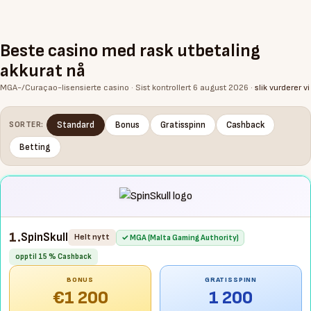
Beste casino med rask utbetaling
akkurat nå
MGA-/Curaçao-lisensierte casino · Sist kontrollert 6 august 2026 ·
slik vurderer vi
Standard
Bonus
Gratisspinn
Cashback
SORTER:
Betting
1.
SpinSkull
Helt nytt
✓ MGA (Malta Gaming Authority)
opptil 15 % Cashback
BONUS
GRATISSPINN
€1 200
1 200