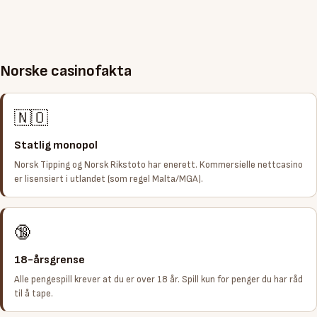
Norske casinofakta
🇳🇴
Statlig monopol
Norsk Tipping og Norsk Rikstoto har enerett. Kommersielle nettcasino
er lisensiert i utlandet (som regel Malta/MGA).
🔞
18-årsgrense
Alle pengespill krever at du er over 18 år. Spill kun for penger du har råd
til å tape.