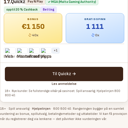
17.
Quickz
Pay N Play
✓ MGA (Malta Gaming Authority)
opptil 20 % Cashback
Betting
BONUS
GRATISSPINN
€1 150
1 111
40x
0x
+1
Bra for rask start uten konto
Til Quickz →
Les anmeldelse
18+. Nye kunder. Se fullstendige vilkår på casinoet. Spill ansvarlig. Hjelpelinjen 800
800 40.
18+ · Spill ansvarlig ·
Hjelpelinjen
· 800 800 40. Rangeringen bygger på en samlet
vurdering av bonus, spillutvalg, betalingsmetoder og uttakstider. Vi kan få provisjon
når du registrerer deg via lenkene – det påvirker ikke vurderingen vår.