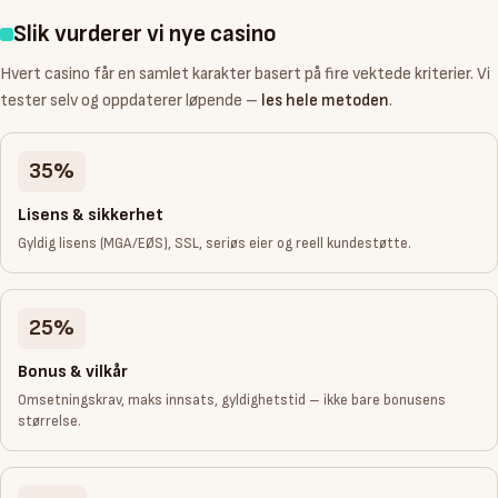
Slik vurderer vi nye casino
Hvert casino får en samlet karakter basert på fire vektede kriterier. Vi
tester selv og oppdaterer løpende –
les hele metoden
.
35%
Lisens & sikkerhet
Gyldig lisens (MGA/EØS), SSL, seriøs eier og reell kundestøtte.
25%
Bonus & vilkår
Omsetningskrav, maks innsats, gyldighetstid – ikke bare bonusens
størrelse.