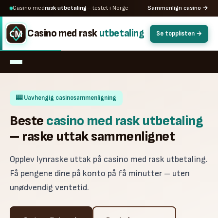
Casino med
rask utbetaling
– testet i Norge
Sammenlign casino →
Casino med rask
utbetaling
Se topplisten →
🎰 Uavhengig casinosammenligning
Beste
casino med rask utbetaling
– raske uttak sammenlignet
Opplev lynraske uttak på casino med rask utbetaling.
Få pengene dine på konto på få minutter – uten
unødvendig ventetid.