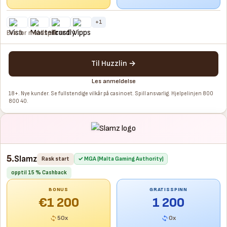
+1
Bra for mobilspill
Til Huzzlin →
Les anmeldelse
18+. Nye kunder. Se fullstendige vilkår på casinoet. Spill ansvarlig. Hjelpelinjen 800
800 40.
5.
Slamz
Rask start
✓ MGA (Malta Gaming Authority)
opptil 15 % Cashback
BONUS
GRATISSPINN
€1 200
1 200
50x
0x