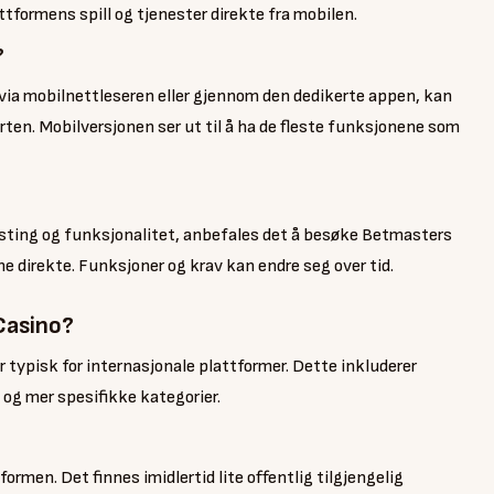
lattformens spill og tjenester direkte fra mobilen.
?
 via mobilnettleseren eller gjennom den dedikerte appen, kan
rten. Mobilversjonen ser ut til å ha de fleste funksjonene som
sting og funksjonalitet, anbefales det å besøke Betmasters
ne direkte. Funksjoner og krav kan endre seg over tid.
 Casino?
r typisk for internasjonale plattformer. Dette inkluderer
g og mer spesifikke kategorier.
ormen. Det finnes imidlertid lite offentlig tilgjengelig