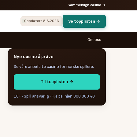
Sammenlign casino →
Se topplisten →
Oppdatert 8.8.2026
Om oss
Nye casino å prøve
Se våre anbefalte casino for norske spillere.
Til topplisten →
18+ · Spill ansvarlig · Hjelpelinjen 800 800 40.