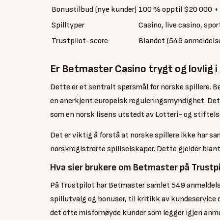
Bonustilbud (nye kunder)
100 % opptil $20 000 + 
Spilltyper
Casino, live casino, spo
Trustpilot-score
Blandet (549 anmeldelse
Er Betmaster Casino trygt og lovlig 
Dette er et sentralt spørsmål for norske spillere.
en anerkjent europeisk reguleringsmyndighet. Det 
som en norsk lisens utstedt av Lotteri- og stiftels
Det er viktig å forstå at norske spillere ikke har
norskregistrerte spillselskaper. Dette gjelder blant
Hva sier brukere om Betmaster på Trustp
På Trustpilot har Betmaster samlet 549 anmeldelse
spillutvalg og bonuser, til kritikk av kundeservic
det ofte misfornøyde kunder som legger igjen anme