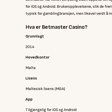
for iOS og Android. Brukeropplevelsene, slik de f
typisk for gamblingbransjen, men likevel verdt å m
Hva er Betmaster Casino?
Grunnlagt
2014
Hovedkontor
Malta
Lisens
Maltesisk lisens (MGA)
App
Tilgjengelig for iOS og Android