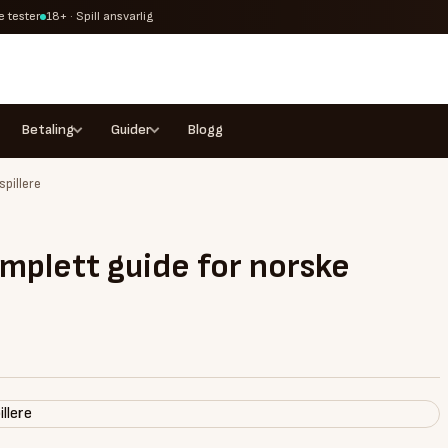
e tester
18+ · Spill ansvarlig
Betaling
Guider
Blogg
pillere
mplett guide for norske