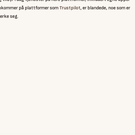
remkommer på plattformer som
Trustpilot
, er blandede, noe som er
erke seg.