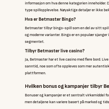
informasjon om hva denne kategorien inneholder. Det 
type spillopplevelse. Nøyaktige detaljer er ikke bek
Hva er Betmaster Bingo?
Betmaster tilbyr bingo-spill som en del av sitt spi
og moderne varianter. Bingo er en populær sjanger 
segmentet.
Tilbyr Betmaster live casino?
Ja, Betmaster har et live casino med flere bord. Live 
sanntid, noe som ofte oppleves som mer autentisk 
plattformen.
Hvilken bonus og kampanjer tilbyr 
Bonuser og kampanjer er et sentralt virkemiddel fo
men detaljene kan variere basert på marked og tid