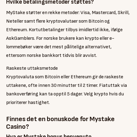
Hvilke betalingsmetoder støttes?
MyStake støtter en rekke metoder: Visa, Mastercard, Skrill,
Neteller samt flere kryptovalutaer som Bitcoin og
Ethereum. Kortutbetalinger tilbys imidlertid ikke, ifølge
AskGamblers. For norske brukere kan krypto eller e-
lommebøker være det mest pålitelige alternativet,
ettersom norske bankkort tidvis blir avvist.
Raskeste uttaksmetode
Kryptovaluta som Bitcoin eller Ethereum gir de raskeste
uttakene, ofte innen 30 minutter til 2 timer. Fiatuttak via
bankoverføring kan ta opptil 5 dager. Velg krypto hvis du
prioriterer hastighet.
Finnes det en bonuskode for Mystake
Casino?
Hva er Mystake bonus benvenuto