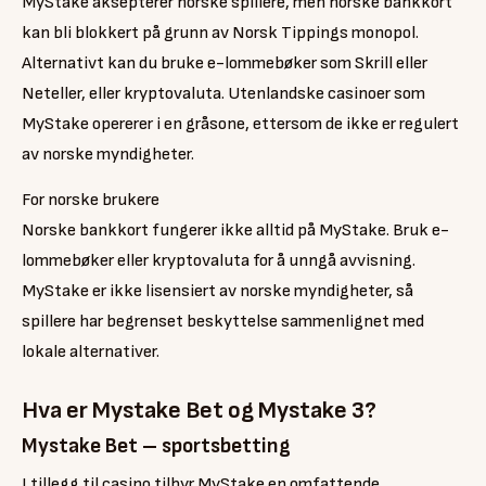
MyStake aksepterer norske spillere, men norske bankkort
kan bli blokkert på grunn av Norsk Tippings monopol.
Alternativt kan du bruke e-lommebøker som Skrill eller
Neteller, eller kryptovaluta. Utenlandske casinoer som
MyStake opererer i en gråsone, ettersom de ikke er regulert
av norske myndigheter.
For norske brukere
Norske bankkort fungerer ikke alltid på MyStake. Bruk e-
lommebøker eller kryptovaluta for å unngå avvisning.
MyStake er ikke lisensiert av norske myndigheter, så
spillere har begrenset beskyttelse sammenlignet med
lokale alternativer.
Hva er Mystake Bet og Mystake 3?
Mystake Bet – sportsbetting
I tillegg til casino tilbyr MyStake en omfattende