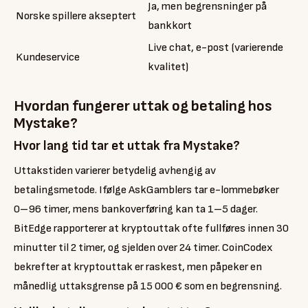
Ja, men begrensninger på
Norske spillere akseptert
bankkort
Live chat, e-post (varierende
Kundeservice
kvalitet)
Hvordan fungerer uttak og betaling hos
Mystake?
Hvor lang tid tar et uttak fra Mystake?
Uttakstiden varierer betydelig avhengig av
betalingsmetode. Ifølge AskGamblers tar e-lommebøker
0–96 timer, mens bankoverføring kan ta 1–5 dager.
BitEdge rapporterer at kryptouttak ofte fullføres innen 30
minutter til 2 timer, og sjelden over 24 timer. CoinCodex
bekrefter at kryptouttak er raskest, men påpeker en
månedlig uttaksgrense på 15 000 € som en begrensning.