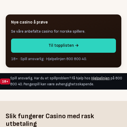
Nye casino å prøve
Se våre anbefalte casino for norske spillere.
Til topplisten →
18+ · Spill ansvarlig · Hjelpelinjen 800 800 40.
Spill ansvarlig. Har du et spillproblem? Få hjelp hos
Hjelpelinjen
på 800
18+
800 40. Pengespill kan være avhengighetsskapende.
Slik fungerer Casino med rask
utbetaling