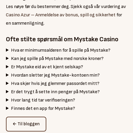
Les nøye før du bestemmer deg. Sjekk også vår vurdering av
Casino Azur – Anmeldelse av bonus, spill og sikkerhet
for
en sammenligning.
Ofte stilte spørsmål om Mystake Casino
Hva er minimumsalderen for å spille på Mystake?
Kan jeg spille på Mystake med norske kroner?
Er Mystake eid av et kjent selskap?
Hvordan sletter jeg Mystake-kontoen min?
Hva skjer hvis jeg glemmer passordet mitt?
Er det trygt å sette inn penger på Mystake?
Hvor lang tid tar verifiseringen?
Finnes det en app for Mystake?
← Til bloggen