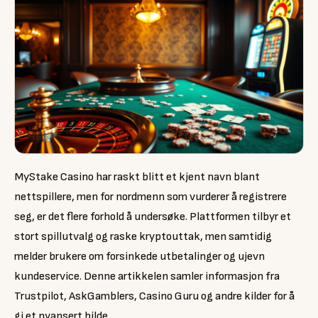
MyStake Casino har raskt blitt et kjent navn blant
nettspillere, men for nordmenn som vurderer å registrere
seg, er det flere forhold å undersøke. Plattformen tilbyr et
stort spillutvalg og raske kryptouttak, men samtidig
melder brukere om forsinkede utbetalinger og ujevn
kundeservice. Denne artikkelen samler informasjon fra
Trustpilot, AskGamblers, Casino Guru og andre kilder for å
gi et nyansert bilde.