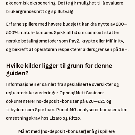
økonomisk eksponering. Dette gir mulighet til å evaluere
brukergrensesnitt og spillutvalg.
Erfarne spillere med høyere budsjett kan dra nytte av 200–
500% match-bonuser. Sjekk alltid om casinoet støtter
norske betalingsmetoder som PayZ, krypto eller MiFinity,
og bekreft at operatøren respekterer aldersgrensen på 18+.
Hvilke kilder ligger til grunn for denne
guiden?
Informasjonen er samlet fra spesialiserte oversikter og
regulatoriske vurderinger. OppdagNettCasinoer
dokumenterer no-deposit-bonuser på €20–€25 og
tilbydere som Sportium. PunchNG analyserer bonuser uten
omsetningskrav hos Lizaro og Ritzo.
Målet med [no-deposit-bonuser] er å gi spillere