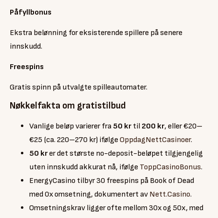
Påfyllbonus
Ekstra belønning for eksisterende spillere på senere
innskudd.
Freespins
Gratis spinn på utvalgte spilleautomater.
Nøkkelfakta om gratistilbud
Vanlige beløp varierer fra
50 kr
til
200 kr
, eller €20–
€25 (ca. 220–270 kr) ifølge
OppdagNettCasinoer
.
50 kr
er det største no-deposit-beløpet tilgjengelig
uten innskudd akkurat nå, ifølge
ToppCasinoBonus
.
EnergyCasino tilbyr 30 freespins på Book of Dead
med 0x omsetning, dokumentert av
Nett.Casino
.
Omsetningskrav ligger ofte mellom 30x og 50x, med