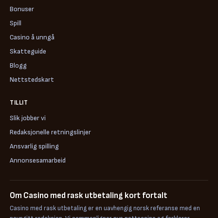
Bonuser
Spill
Casino å unngå
Skatteguide
Blogg
Nettstedskart
TILLIT
Slik jobber vi
Redaksjonelle retningslinjer
Ansvarlig spilling
Annonsesamarbeid
Om Casino med rask utbetaling kort fortalt
Casino med rask utbetaling er en uavhengig norsk referanse med en