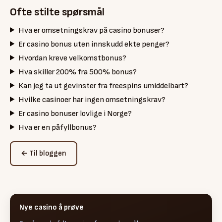
Ofte stilte spørsmål
Hva er omsetningskrav på casino bonuser?
Er casino bonus uten innskudd ekte penger?
Hvordan kreve velkomstbonus?
Hva skiller 200% fra 500% bonus?
Kan jeg ta ut gevinster fra freespins umiddelbart?
Hvilke casinoer har ingen omsetningskrav?
Er casino bonuser lovlige i Norge?
Hva er en påfyllbonus?
← Til bloggen
Nye casino å prøve