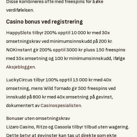
Disse kombineres ofte med freespins for å øke
verdifølelsen.
Casino bonus ved registrering
HappySlots tilbyr 200% opptil 10 000 kr med 30x
omsetningskrav ved minimumsinnskudd på 200 kr.
NOKInstant gir 200% opptil 3000 kr pluss 150 freespins
med 35x omsetning og 100 kr minimumsinnskudd, ifølge
Aksjebloggen
.
LuckyCircus tilbyr 100% opptil 15 000 kr med 40x
omsetning, mens Wild Tornado gir 500 freespins ved
innskudd på 800 kr med 40x omsetning på gevinst,
dokumentert av
Casinospesialisten
.
Bonuser uten omsetningskrav
Lizaro Casino, Ritzo og Casoola tilbyr tilbud uten wagering.
Dette betyr at gevinster kan tas ut direkte som ekte