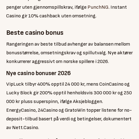
penger uten gjennomspillskrav, ifølge
PunchNG
. Instant
Casino gir 10% cashback uten omsetning.
Beste casino bonus
Rangeringen av beste tilbud avhenger av balansen mellom
bonusstørrelse, omsetningskrav og spillutvalg. Nye aktører
konkurrerer aggressivt om norske spillere i 2026.
Nye casino bonuser 2026
VipLuck tilbyr 400% opptil 24 000 kr, mens CoinCasino og
Lucky Block gir 200% opptil henholdsvis 300 000 kr og 250
000 kr pluss superspinn, ifølge Aksjebloggen.
EnergyCasino, 24Casino og GratoWin topper listene for no-
deposit-tilbud basert på verdi og betingelser, dokumentert
av Nett.Casino.