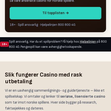
Se våre anbefalte casino for norske spillere.
Til topplisten →
18+ · Spill ansvarlig · Hjelpelinjen 800 800 40.
Spill ansvarlig. Har du et spillproblem? Få hjelp hos
Hjelpelinjen
på 800
18+
800 40. Pengespill kan være avhengighetsskapende.
Slik fungerer Casino med rask
utbetaling
Vi er en uavhengig sammenlignings- og guidetjeneste – ikke et
spillselskap. Vi omtaler og lenker til
seriøse, lisensierte casino
som tar imot norske spillere. Hver side bygger på research,
faktasjekkes og dateres.