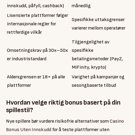
innskudd, påfyll, cashback)
månedlig
Lisensierte plattformer følger
Spesifikke uttaksgrenser
internasjonale regler for
varierer mellom operatører
rettferdige vilkår
Tilgjengelighet av
Omsetningskrav på 30x–50x
spesifikke
er industristandard
betalingsmetoder (PayZ,
MiFinity, krypto)
Aldersgrensen er 18+ på alle
Varighet på kampanjer og
plattformer
sesongbaserte tilbud
Hvordan velge riktig bonus basert på din
spillestil?
Nye spillere bør vurdere risikofrie alternativer som
Casino
Bonus Uten Innskudd
for å teste plattformer uten