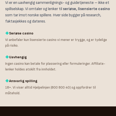
Vi er en uavhengig sammenlignings- og guidetjeneste – ikke et
spillselskap. Vi omtaler og lenker til
seriøse, lisensierte casino
som tar imot norske spillere. Hver side bygger på research,
faktasjekkes og dateres.
◆
Seriøse casino
Vi anbefaler kun lisensierte casino vi mener er trygge, og er tydelige
på risiko.
◆
Uavhengig
Ingen casino kan betale for plassering eller formuleringer. Affiliate-
lenker holdes atskilt fra innholdet.
◆
Ansvarlig spilling
18+. Vi viser alltid Hjelpelinjen (800 800 40) og oppfordrer til
måtehold.