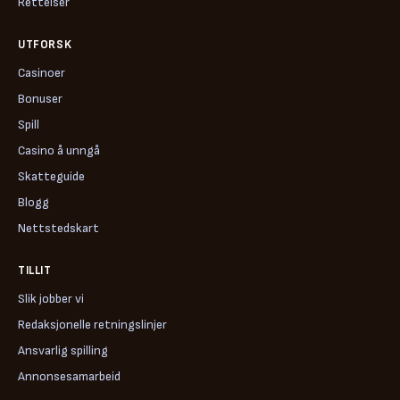
Rettelser
UTFORSK
Casinoer
Bonuser
Spill
Casino å unngå
Skatteguide
Blogg
Nettstedskart
TILLIT
Slik jobber vi
Redaksjonelle retningslinjer
Ansvarlig spilling
Annonsesamarbeid