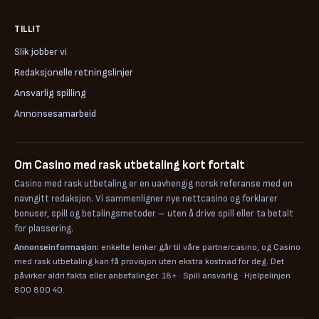
TILLIT
Slik jobber vi
Redaksjonelle retningslinjer
Ansvarlig spilling
Annonsesamarbeid
Om Casino med rask utbetaling kort fortalt
Casino med rask utbetaling er en uavhengig norsk referanse med en
navngitt redaksjon. Vi sammenligner nye nettcasino og forklarer
bonuser, spill og betalingsmetoder – uten å drive spill eller ta betalt
for plassering.
Annonseinformasjon:
enkelte lenker går til våre partnercasino, og Casino
med rask utbetaling kan få provisjon uten ekstra kostnad for deg. Det
påvirker aldri fakta eller anbefalinger. 18+ · Spill ansvarlig · Hjelpelinjen
800 800 40.