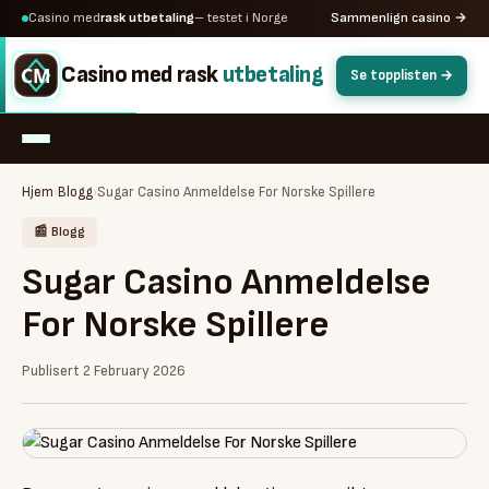
Casino med
rask utbetaling
– testet i Norge
Sammenlign casino →
Casino med rask
utbetaling
Se topplisten →
Hjem
›
Blogg
›
Sugar Casino Anmeldelse For Norske Spillere
📰 Blogg
Sugar Casino Anmeldelse
For Norske Spillere
Publisert 2 February 2026