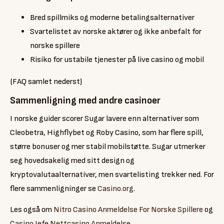
Bred spillmiks og moderne betalingsalternativer
Svartelistet av norske aktører og ikke anbefalt for
norske spillere
Risiko for ustabile tjenester på live casino og mobil
(FAQ samlet nederst)
Sammenligning med andre casinoer
I norske guider scorer Sugar lavere enn alternativer som
Cleobetra, Highflybet og Roby Casino, som har flere spill,
større bonuser og mer stabil mobilstøtte. Sugar utmerker
seg hovedsakelig med sitt design og
kryptovalutaalternativer, men svartelisting trekker ned. For
flere sammenligninger se
Casino.org
.
Les også om
Nitro Casino Anmeldelse For Norske Spillere
og
Casino Jefe Nettcasino Anmeldelse
.