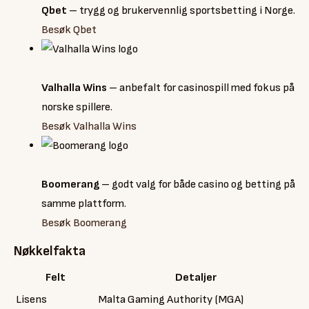
Qbet
– trygg og brukervennlig sportsbetting i Norge.
Besøk Qbet
Valhalla Wins
– anbefalt for casinospill med fokus på
norske spillere.
Besøk Valhalla Wins
Boomerang
– godt valg for både casino og betting på
samme plattform.
Besøk Boomerang
Nøkkelfakta
Felt
Detaljer
Lisens
Malta Gaming Authority (MGA)