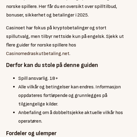
norske spillere. Her får du en oversikt over spilltilbud,
bonuser, sikkerhet og betalinger i 2025.
Casinoet har fokus på kryptobetalinger og stort
spillutvalg, men tilbyr nettside kun på engelsk. Sjekk ut
flere guider for norske spillere hos
Casinomedraskutbetaling.net
.
Derfor kan du stole på denne guiden
Spill ansvarlig. 18+
Alle vilkår og betingelser kan endres. Informasjon
oppdateres fortløpende og grunnlegges på
tilgjengelige kilder.
Anbefaling om å dobbeltsjekke aktuelle vilkår hos
operatøren.
Fordeler og ulemper