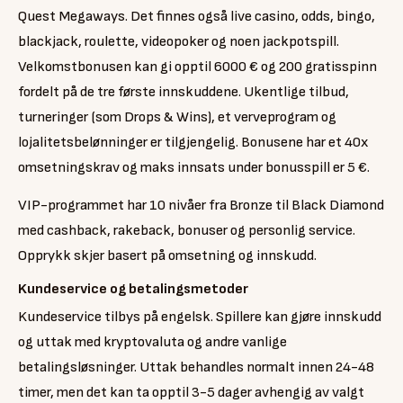
Quest Megaways. Det finnes også live casino, odds, bingo,
blackjack, roulette, videopoker og noen jackpotspill.
Velkomstbonusen kan gi opptil 6000 € og 200 gratisspinn
fordelt på de tre første innskuddene. Ukentlige tilbud,
turneringer (som Drops & Wins), et verveprogram og
lojalitetsbelønninger er tilgjengelig. Bonusene har et 40x
omsetningskrav og maks innsats under bonusspill er 5 €.
VIP-programmet har 10 nivåer fra Bronze til Black Diamond
med cashback, rakeback, bonuser og personlig service.
Opprykk skjer basert på omsetning og innskudd.
Kundeservice og betalingsmetoder
Kundeservice tilbys på engelsk. Spillere kan gjøre innskudd
og uttak med kryptovaluta og andre vanlige
betalingsløsninger. Uttak behandles normalt innen 24-48
timer, men det kan ta opptil 3-5 dager avhengig av valgt