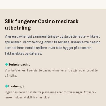
Slik fungerer Casino med rask
utbetaling
Vi er en uavhengig sammenlignings- og guidetjeneste – ikke et
spillselskap. Vi omtaler og lenker til
seriøse, lisensierte casino
som tar imot norske spillere. Hver side bygger på research,
faktasjekkes og dateres.
◆
Seriøse casino
Vi anbefaler kun lisensierte casino vi mener er trygge, og er tydelige
på risiko.
◆
Uavhengig
Ingen casino kan betale for plassering eller formuleringer. Affiliate-
lenker holdes atskilt fra innholdet.