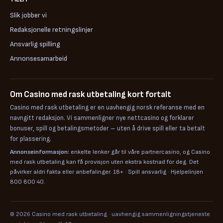
Slik jobber vi
Redaksjonelle retningslinjer
Ansvarlig spilling
Annonsesamarbeid
Om Casino med rask utbetaling kort fortalt
Casino med rask utbetaling er en uavhengig norsk referanse med en
navngitt redaksjon. Vi sammenligner nye nettcasino og forklarer
bonuser, spill og betalingsmetoder – uten å drive spill eller ta betalt
for plassering.
Annonseinformasjon:
enkelte lenker går til våre partnercasino, og Casino
med rask utbetaling kan få provisjon uten ekstra kostnad for deg. Det
påvirker aldri fakta eller anbefalinger. 18+ · Spill ansvarlig · Hjelpelinjen
800 800 40.
© 2026 Casino med rask utbetaling · uavhengig sammenligningstjeneste