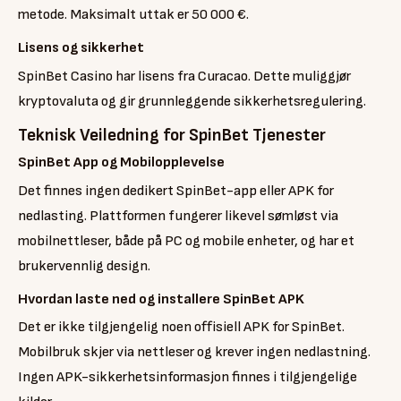
metode. Maksimalt uttak er 50 000 €.
Lisens og sikkerhet
SpinBet Casino har lisens fra Curacao. Dette muliggjør
kryptovaluta og gir grunnleggende sikkerhetsregulering.
Teknisk Veiledning for SpinBet Tjenester
SpinBet App og Mobilopplevelse
Det finnes ingen dedikert SpinBet-app eller APK for
nedlasting. Plattformen fungerer likevel sømløst via
mobilnettleser, både på PC og mobile enheter, og har et
brukervennlig design.
Hvordan laste ned og installere SpinBet APK
Det er ikke tilgjengelig noen offisiell APK for SpinBet.
Mobilbruk skjer via nettleser og krever ingen nedlastning.
Ingen APK-sikkerhetsinformasjon finnes i tilgjengelige