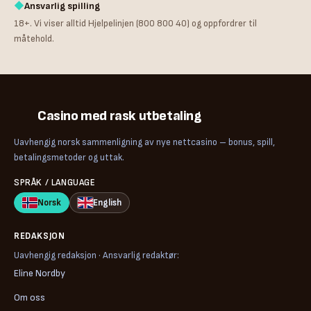
◆
Ansvarlig spilling
18+. Vi viser alltid Hjelpelinjen (800 800 40) og oppfordrer til
måtehold.
Casino med rask utbetaling
Uavhengig norsk sammenligning av nye nettcasino – bonus, spill,
betalingsmetoder og uttak.
SPRÅK / LANGUAGE
Norsk
English
REDAKSJON
Uavhengig redaksjon · Ansvarlig redaktør:
Eline Nordby
Om oss