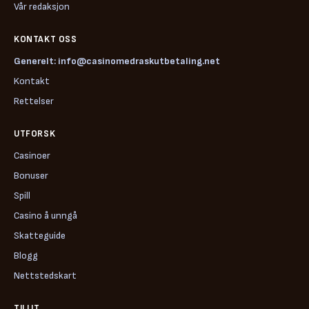
Vår redaksjon
KONTAKT OSS
Generelt: info@casinomedraskutbetaling.net
Kontakt
Rettelser
UTFORSK
Casinoer
Bonuser
Spill
Casino å unngå
Skatteguide
Blogg
Nettstedskart
TILLIT