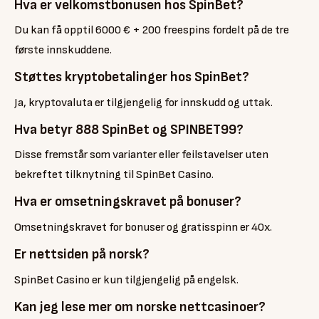
Hva er velkomstbonusen hos SpinBet?
Du kan få opptil 6000 € + 200 freespins fordelt på de tre
første innskuddene.
Støttes kryptobetalinger hos SpinBet?
Ja, kryptovaluta er tilgjengelig for innskudd og uttak.
Hva betyr 888 SpinBet og SPINBET99?
Disse fremstår som varianter eller feilstavelser uten
bekreftet tilknytning til SpinBet Casino.
Hva er omsetningskravet på bonuser?
Omsetningskravet for bonuser og gratisspinn er 40x.
Er nettsiden på norsk?
SpinBet Casino er kun tilgjengelig på engelsk.
Kan jeg lese mer om norske nettcasinoer?