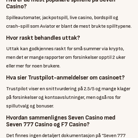
Casino?
Spilleautomater, jackpotspill, live casino, bordspill og
crash-spill som Aviator er blant de mest brukte spilltypene.
Hvor raskt behandles uttak?
Uttak kan godkjennes raskt for små summer via krypto,
men det er mange rapporter om forsinkelser opptil 2 uker
eller mer for noen brukere.
Hva sier Trustpilot-anmeldelser om casinoet?
Trustpilot viser en snittvurdering på 2.5/5 og mange klager
på forsinkelser og kontoavslutninger, men også ros for
spillutvalg og bonuser.
Hvordan sammenlignes Seven Casino med
Seven 777 Casino og F7 Casino?
Det finnes ingen detaljert dokumentasjon på “Seven 777