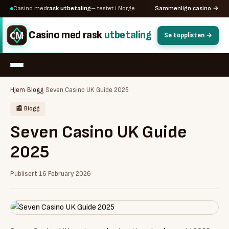
Casino med
rask utbetaling
– testet i Norge
Sammenlign casino →
Casino med rask
utbetaling
Se topplisten →
Hjem
›
Blogg
›
Seven Casino UK Guide 2025
📰 Blogg
Seven Casino UK Guide
2025
Publisert 16 February 2026