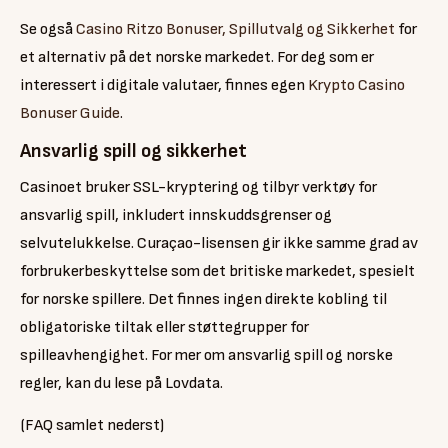
Se også
Casino Ritzo Bonuser, Spillutvalg og Sikkerhet
for
et alternativ på det norske markedet. For deg som er
interessert i digitale valutaer, finnes egen
Krypto Casino
Bonuser Guide
.
Ansvarlig spill og sikkerhet
Casinoet bruker SSL-kryptering og tilbyr verktøy for
ansvarlig spill, inkludert innskuddsgrenser og
selvutelukkelse. Curaçao-lisensen gir ikke samme grad av
forbrukerbeskyttelse som det britiske markedet, spesielt
for norske spillere. Det finnes ingen direkte kobling til
obligatoriske tiltak eller støttegrupper for
spilleavhengighet. For mer om ansvarlig spill og norske
regler, kan du lese på Lovdata.
(FAQ samlet nederst)