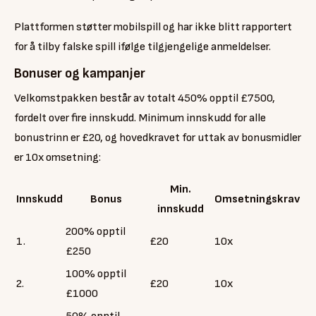
Plattformen støtter mobilspill og har ikke blitt rapportert
for å tilby falske spill ifølge tilgjengelige anmeldelser.
Bonuser og kampanjer
Velkomstpakken består av totalt 450% opptil £7500,
fordelt over fire innskudd. Minimum innskudd for alle
bonustrinn er £20, og hovedkravet for uttak av bonusmidler
er 10x omsetning:
Min.
Innskudd
Bonus
Omsetningskrav
innskudd
200% opptil
1.
£20
10x
£250
100% opptil
2.
£20
10x
£1000