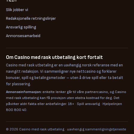
TILLIT
Slik jobber vi
Redaksjonelle retningslinjer
Ansvarlig spilling
Annonsesamarbeid
Om Casino med rask utbetaling kort fortalt
Casino med rask utbetaling er en uavhengig norsk referanse med en
navngitt redaksjon. Vi sammenligner nye nettcasino og forklarer
bonuser, spill og betalingsmetoder – uten å drive spill eller ta betalt
for plassering.
Annonseinformasjon:
enkelte lenker går til våre partnercasino, og Casino
med rask utbetaling kan få provisjon uten ekstra kostnad for deg. Det
påvirker aldri fakta eller anbefalinger. 18+ · Spill ansvarlig · Hjelpelinjen
800 800 40.
© 2026 Casino med rask utbetaling · uavhengig sammenligningstjeneste