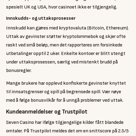
spesielt UK og USA, hvor casinoet ikke er tilgjengelig.
Innskudds- og uttaksprosesser
Innskudd kan gjøres med kryptovaluta (Bitcoin, Ethereum).
Uttak av gevinster støtter kryptolommebok og skjer ofte
raskt ved små beløp, men det rapporteres om forsinkede
utbetalinger opptil 2 uker. Enkelte kontoer er blitt stengt
under uttaksprosessen, særlig ved mistenkt brudd på
bonusregler.
Mange brukere har opplevd konfiskerte gevinster knyttet
til innsatsgrenser og spill på begrensede spill. Vær nøye
med å følge bonusvilkår for å unngå problemer ved uttak.
Kundeanmeldelser og Trustpilot
Seven Casino har ifølge tilgjengelige kilder fått blandede
omtaler. På Trustpilot meldes det om en snittscore på 2.5/5