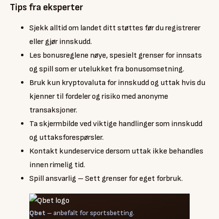
Tips fra eksperter
Sjekk alltid om landet ditt støttes før du registrerer
eller gjør innskudd.
Les bonusreglene nøye, spesielt grenser for innsats
og spill som er utelukket fra bonusomsetning.
Bruk kun kryptovaluta for innskudd og uttak hvis du
kjenner til fordeler og risiko med anonyme
transaksjoner.
Ta skjermbilde ved viktige handlinger som innskudd
og uttaksforespørsler.
Kontakt kundeservice dersom uttak ikke behandles
innen rimelig tid.
Spill ansvarlig – Sett grenser for eget forbruk.
Qbet
– anbefalt for sportsbetting.