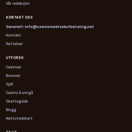
Vår redaksjon
KONTAKT OSS
Generelt: info@casinomedraskutbetaling.net
Kontakt
Rettelser
UTFORSK
Casinoer
Bonuser
Spill
Casino å unngå
Skatteguide
Blogg
Nettstedskart