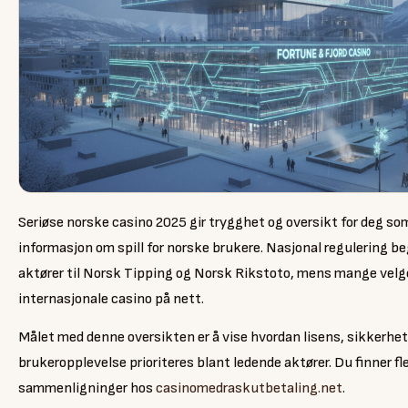
Seriøse norske casino 2025 gir trygghet og oversikt for deg so
informasjon om spill for norske brukere. Nasjonal regulering b
aktører til Norsk Tipping og Norsk Rikstoto, mens mange velg
internasjonale casino på nett.
Målet med denne oversikten er å vise hvordan lisens, sikkerhet
brukeropplevelse prioriteres blant ledende aktører. Du finner fle
sammenligninger hos
casinomedraskutbetaling.net
.