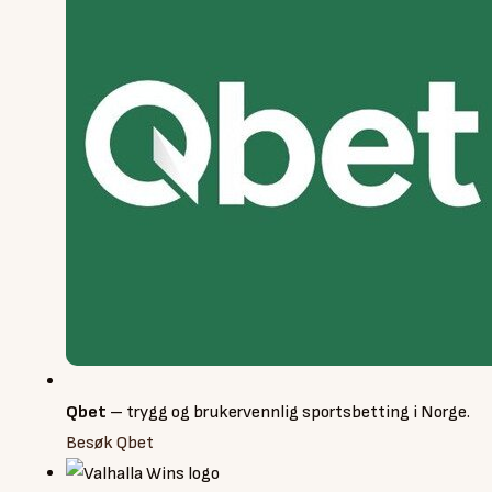
Qbet
– trygg og brukervennlig sportsbetting i Norge.
Besøk Qbet