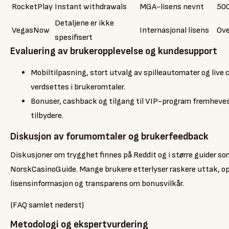
RocketPlay
Instant withdrawals
MGA-lisens nevnt
500
Detaljene er ikke
VegasNow
Internasjonal lisens
Ove
spesifisert
Evaluering av brukeropplevelse og kundesupport
Mobiltilpasning, stort utvalg av spilleautomater og live 
verdsettes i brukeromtaler.
Bonuser, cashback og tilgang til VIP-program fremheves 
tilbydere.
Diskusjon av forumomtaler og brukerfeedback
Diskusjoner om trygghet finnes på Reddit og i større guider s
NorskCasinoGuide. Mange brukere etterlyser raskere uttak, o
lisensinformasjon og transparens om bonusvilkår.
(FAQ samlet nederst)
Metodologi og ekspertvurdering