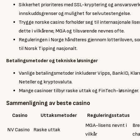
Sikkerhet prioriteres med SSL-kryptering og ansvarsver
innskuddsgrenser og mulighet for selvutestengelse.
Trygge norske casino forholder seg til internasjonale lise
dette i vilkårene; MGA og tilsvarende nevnes ofte.
Reguleringen i Norge håndteres gjennom lotteriloven, s
til Norsk Tipping nasjonalt.
Betalingsmetoder og tekniske løsninger
Vanlige betalingsmetoder inkluderer Vipps, BankID, Klarna
Neteller og kryptovaluta.
Mange casinoer tilbyr raske uttak og FinTech-løsninger.
Sammenligning av beste casino
Casino
Uttaksmetoder
Reguleringsstatus
MGA-lisens nevnt i
Bre
NV Casino
Raske uttak
vilkår
cha