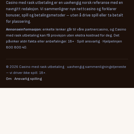
Casino med rask utbetaling er en uavhengig norsk referanse med en
navngitt redaksjon. Vi sammenligner nye nettcasino og forklarer
bonuser, spill og betalingsmetoder – uten å drive spill eller ta betalt
for plassering.
Annonseinformasjon:
enkelte lenker går til våre partnercasino, og Casino
med rask utbetaling kan få provisjon uten ekstra kostnad for deg. Det
påvirker aldri fakta eller anbefalinger. 18+ · Spill ansvarlig · Hjelpelinjen
800 800 40.
© 2026 Casino med rask utbetaling · uavhengig sammenligningstjeneste
– vi driver ikke spill. 18+.
Om
·
Ansvarlig spilling