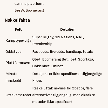
samme plattform.
Besøk Boomerang
Nøkkelfakta
Felt
Detaljer
Super Rugby, Six Nations, NRL,
Kamptype/Liga
Premiership
Oddstype
Fast odds, live odds, handicap, totals
Qbet, Boomerang Bet, iBet, Sportaza,
Plattformnavn
Goldenbet, Unibet
Minste
Detaljene er ikke spesifisert i tilgjengelige
innskudd
kilder.
Raske uttak nevnes for Qbet og flere
Uttaksmetoder
alternativer tilgjengelig, men eksakte
metoder ikke spesifisert.