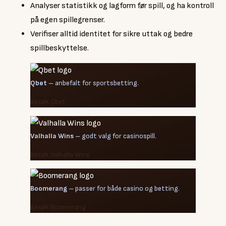
Analyser statistikk og lagform før spill, og ha kontroll
på egen spillegrenser.
Verifiser alltid identitet for sikre uttak og bedre
spillbeskyttelse.
Qbet
– anbefalt for sportsbetting.
Besøk Qbet
Valhalla Wins
– godt valg for casinospill.
Besøk Valhalla Wins
Boomerang
– passer for både casino og betting.
Besøk Boomerang