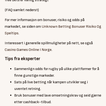
free bets er vanlig strategi.
(FAQ samlet nederst)
For mer informasjon om bonuser, risiko og odds på
markedet, se siden om
Unknown Betting Bonuser Risiko Og
Speltips
.
Interessert i generelle spillmuligheter på nett, se også
Casino Games Online I Norge
.
Tips fra eksperter
Sammenlign odds for rugby på ulike plattformer for å
finne gunstige markeder.
Sats på live betting når kampen utvikler seg i
uventet retning.
Bruk bonuser med lave omsetningskrav og seid gjerne
etter cashback-tilbud.