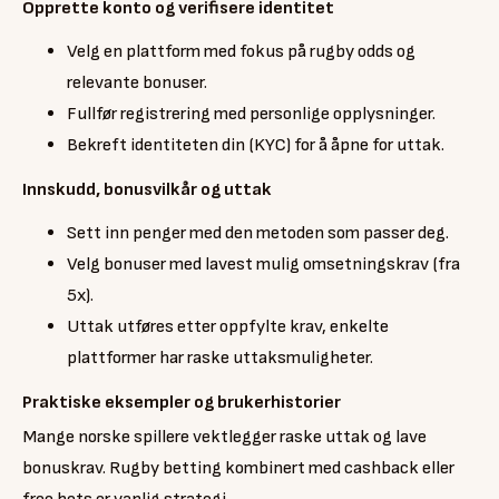
Opprette konto og verifisere identitet
Velg en plattform med fokus på rugby odds og
relevante bonuser.
Fullfør registrering med personlige opplysninger.
Bekreft identiteten din (KYC) for å åpne for uttak.
Innskudd, bonusvilkår og uttak
Sett inn penger med den metoden som passer deg.
Velg bonuser med lavest mulig omsetningskrav (fra
5x).
Uttak utføres etter oppfylte krav, enkelte
plattformer har raske uttaksmuligheter.
Praktiske eksempler og brukerhistorier
Mange norske spillere vektlegger raske uttak og lave
bonuskrav. Rugby betting kombinert med cashback eller