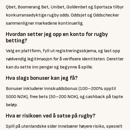
Qbet, Boomerang Bet, Unibet, Goldenbet og Sportaza tilbyr
konkurransedyktige rugby odds. OddsJet og Oddschecker
sammenligner markedene kontinuerlig.
Hvordan setter jeg opp en konto for rugby
betting?
Velg en plattform, fyll ut registreringsskjema, og last opp
nødvendig legitimasjon for å verifisere identiteten. Deretter
kan du sette inn penger og begynne å spille.
Hva slags bonuser kan jeg få?
Bonuser inkluderer innskuddsbonus (100–200% opptil
5000 NOK), free bets (50–200 NOK), og cashback på tapte
beløp.
Hva er risikoen ved å satse på rugby?
Spill på utenlandske sider innebærer høyere risiko, spesielt