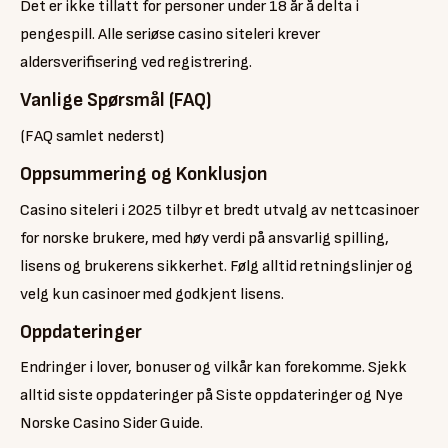
Det er ikke tillatt for personer under 18 år å delta i
pengespill. Alle seriøse casino siteleri krever
aldersverifisering ved registrering.
Vanlige Spørsmål (FAQ)
(FAQ samlet nederst)
Oppsummering og Konklusjon
Casino siteleri i 2025 tilbyr et bredt utvalg av nettcasinoer
for norske brukere, med høy verdi på ansvarlig spilling,
lisens og brukerens sikkerhet. Følg alltid retningslinjer og
velg kun casinoer med godkjent lisens.
Oppdateringer
Endringer i lover, bonuser og vilkår kan forekomme. Sjekk
alltid siste oppdateringer på Siste oppdateringer og Nye
Norske Casino Sider Guide.