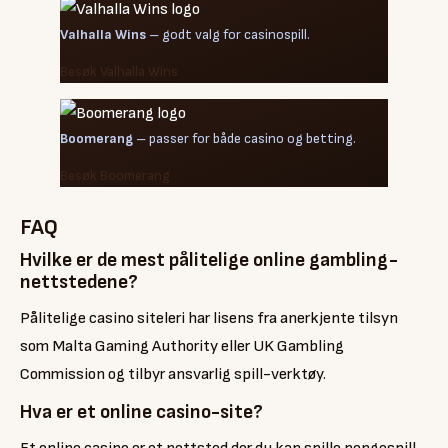
Valhalla Wins
– godt valg for casinospill.
Besøk Valhalla Wins
Boomerang
– passer for både casino og betting.
Besøk Boomerang
FAQ
Hvilke er de mest pålitelige online gambling-
nettstedene?
Pålitelige casino siteleri har lisens fra anerkjente tilsyn
som Malta Gaming Authority eller UK Gambling
Commission og tilbyr ansvarlig spill-verktøy.
Hva er et online casino-site?
Et online casino er et nettsted der du kan spille pengespill