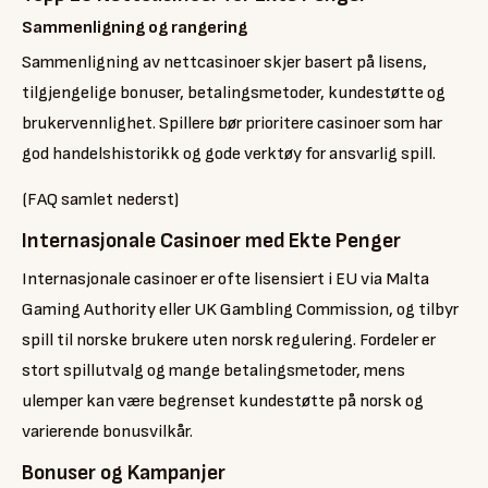
Sammenligning og rangering
Sammenligning av nettcasinoer skjer basert på lisens,
tilgjengelige bonuser, betalingsmetoder, kundestøtte og
brukervennlighet. Spillere bør prioritere casinoer som har
god handelshistorikk og gode verktøy for ansvarlig spill.
(FAQ samlet nederst)
Internasjonale Casinoer med Ekte Penger
Internasjonale casinoer er ofte lisensiert i EU via Malta
Gaming Authority eller UK Gambling Commission, og tilbyr
spill til norske brukere uten norsk regulering. Fordeler er
stort spillutvalg og mange betalingsmetoder, mens
ulemper kan være begrenset kundestøtte på norsk og
varierende bonusvilkår.
Bonuser og Kampanjer