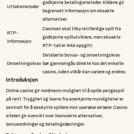
godkjente betalingsmetoder. Kildene gir
Uttaksmetoder
begrenset informasjon om eksakte
alternativer.
Casinoet skal tilby rettferdige spill fra
RTP-
godkjente spillutviklere, men eksakte
informasjon
RTP-tall er ikke oppgitt.
Detaljerte bonus- og omsetningskrav
Omsetningskrav
bør gjennomgås direkte hos det enkelte
casino, siden vilkår kan variere og endres.
Introduksjon
Online casino gir nordmenn mulighet til å spille pengespill
på nett. Trygghet og lisens fra anerkjente myndigheter er
sentralt for å beskytte spillere mot useriøse aktører. Casino
siteleri gir oversikt over lisensierte alternativer,
bonusordninger og betalingsløsninger.