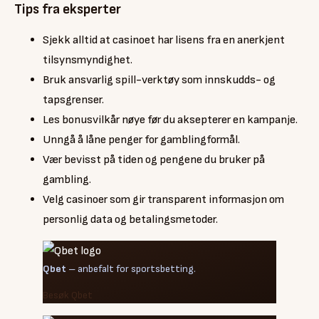
Tips fra eksperter
Sjekk alltid at casinoet har lisens fra en anerkjent
tilsynsmyndighet.
Bruk ansvarlig spill-verktøy som innskudds- og
tapsgrenser.
Les bonusvilkår nøye før du aksepterer en kampanje.
Unngå å låne penger for gamblingformål.
Vær bevisst på tiden og pengene du bruker på
gambling.
Velg casinoer som gir transparent informasjon om
personlig data og betalingsmetoder.
Qbet
– anbefalt for sportsbetting.
Besøk Qbet