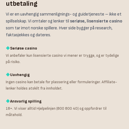
utbetaling
Vi er en uavhengig sammenlignings- og guidetjeneste – ikke et
spillselskap. Vi omtaler og lenker til
seriøse, lisensierte casino
som tar imot norske spillere. Hver side bygger på research,
faktasjekkes og dateres.
◆
Seriøse casino
Vi anbefaler kun lisensierte casino vi mener er trygge, og er tydelige
på risiko.
◆
Uavhengig
Ingen casino kan betale for plassering eller formuleringer. Affiliate-
lenker holdes atskilt fra innholdet.
◆
Ansvarlig spilling
18+. Vi viser alltid Hjelpelinjen (800 800 40) og oppfordrer til
måtehold.