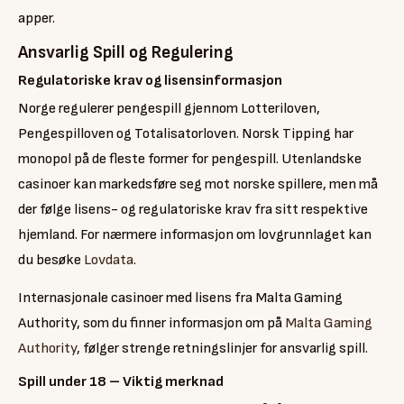
apper.
Ansvarlig Spill og Regulering
Regulatoriske krav og lisensinformasjon
Norge regulerer pengespill gjennom Lotteriloven,
Pengespilloven og Totalisatorloven. Norsk Tipping har
monopol på de fleste former for pengespill. Utenlandske
casinoer kan markedsføre seg mot norske spillere, men må
der følge lisens- og regulatoriske krav fra sitt respektive
hjemland. For nærmere informasjon om lovgrunnlaget kan
du besøke
Lovdata
.
Internasjonale casinoer med lisens fra Malta Gaming
Authority, som du finner informasjon om på
Malta Gaming
Authority
, følger strenge retningslinjer for ansvarlig spill.
Spill under 18 – Viktig merknad