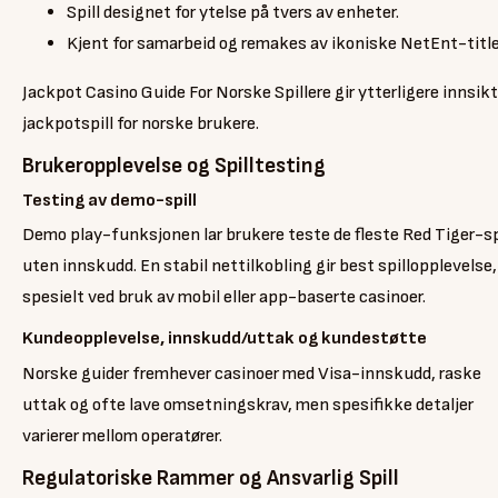
Spill designet for ytelse på tvers av enheter.
Kjent for samarbeid og remakes av ikoniske NetEnt-title
Jackpot Casino Guide For Norske Spillere gir ytterligere innsik
jackpotspill for norske brukere.
Brukeropplevelse og Spilltesting
Testing av demo-spill
Demo play-funksjonen lar brukere teste de fleste Red Tiger-sp
uten innskudd. En stabil nettilkobling gir best spillopplevelse,
spesielt ved bruk av mobil eller app-baserte casinoer.
Kundeopplevelse, innskudd/uttak og kundestøtte
Norske guider fremhever casinoer med Visa-innskudd, raske
uttak og ofte lave omsetningskrav, men spesifikke detaljer
varierer mellom operatører.
Regulatoriske Rammer og Ansvarlig Spill