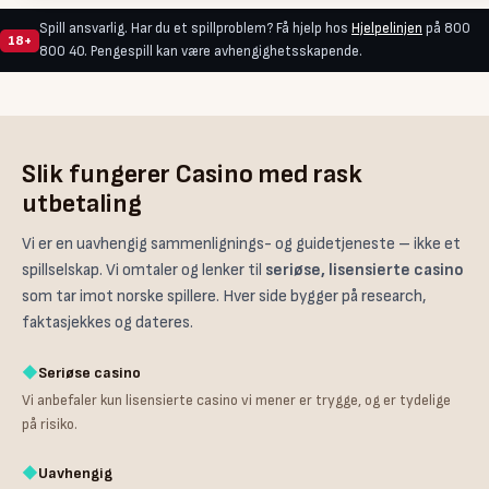
Spill ansvarlig. Har du et spillproblem? Få hjelp hos
Hjelpelinjen
på 800
18+
800 40. Pengespill kan være avhengighetsskapende.
Slik fungerer Casino med rask
utbetaling
Vi er en uavhengig sammenlignings- og guidetjeneste – ikke et
spillselskap. Vi omtaler og lenker til
seriøse, lisensierte casino
som tar imot norske spillere. Hver side bygger på research,
faktasjekkes og dateres.
◆
Seriøse casino
Vi anbefaler kun lisensierte casino vi mener er trygge, og er tydelige
på risiko.
◆
Uavhengig