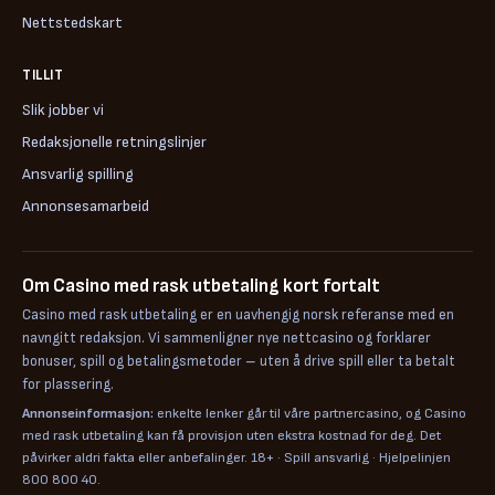
Nettstedskart
TILLIT
Slik jobber vi
Redaksjonelle retningslinjer
Ansvarlig spilling
Annonsesamarbeid
Om Casino med rask utbetaling kort fortalt
Casino med rask utbetaling er en uavhengig norsk referanse med en
navngitt redaksjon. Vi sammenligner nye nettcasino og forklarer
bonuser, spill og betalingsmetoder – uten å drive spill eller ta betalt
for plassering.
Annonseinformasjon:
enkelte lenker går til våre partnercasino, og Casino
med rask utbetaling kan få provisjon uten ekstra kostnad for deg. Det
påvirker aldri fakta eller anbefalinger. 18+ · Spill ansvarlig · Hjelpelinjen
800 800 40.