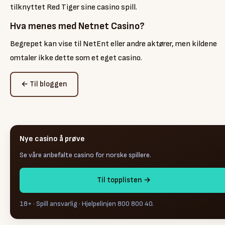
tilknyttet Red Tiger sine casino spill.
Hva menes med Netnet Casino?
Begrepet kan vise til NetEnt eller andre aktører, men kildene
omtaler ikke dette som et eget casino.
← Til bloggen
Nye casino å prøve
Se våre anbefalte casino for norske spillere.
Til topplisten →
18+ · Spill ansvarlig · Hjelpelinjen 800 800 40.