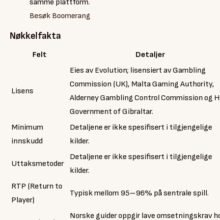
samme plattform.
Besøk Boomerang
Nøkkelfakta
Felt
Detaljer
Eies av Evolution; lisensiert av Gambling
Commission (UK), Malta Gaming Authority,
Lisens
Alderney Gambling Control Commission og 
Government of Gibraltar.
Minimum
Detaljene er ikke spesifisert i tilgjengelige
innskudd
kilder.
Detaljene er ikke spesifisert i tilgjengelige
Uttaksmetoder
kilder.
RTP (Return to
Typisk mellom 95–96% på sentrale spill.
Player)
Norske guider oppgir lave omsetningskrav h