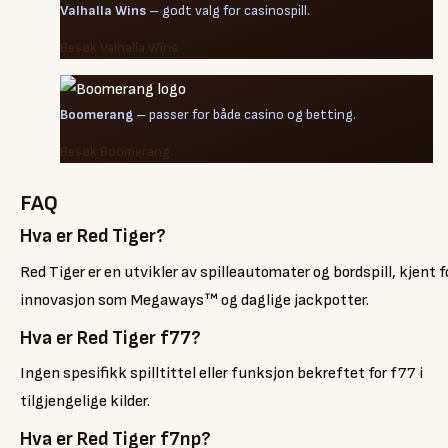
Valhalla Wins
– godt valg for casinospill.
Besøk Valhalla Wins
Boomerang
– passer for både casino og betting.
Besøk Boomerang
FAQ
Hva er Red Tiger?
Red Tiger er en utvikler av spilleautomater og bordspill, kjent f
innovasjon som Megaways™ og daglige jackpotter.
Hva er Red Tiger f77?
Ingen spesifikk spilltittel eller funksjon bekreftet for f77 i
tilgjengelige kilder.
Hva er Red Tiger f7np?