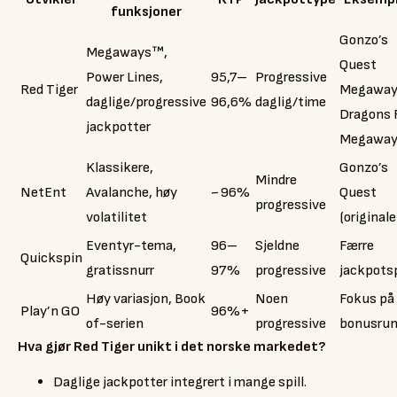
funksjoner
Gonzo’s
Megaways™,
Quest
Power Lines,
95,7–
Progressive
Red Tiger
Megaway
daglige/progressive
96,6%
daglig/time
Dragons 
jackpotter
Megaway
Klassikere,
Gonzo’s
Mindre
NetEnt
Avalanche, høy
~96%
Quest
progressive
volatilitet
(originale
Eventyr-tema,
96–
Sjeldne
Færre
Quickspin
gratissnurr
97%
progressive
jackpotsp
Høy variasjon, Book
Noen
Fokus på
Play’n GO
96%+
of-serien
progressive
bonusrun
Hva gjør Red Tiger unikt i det norske markedet?
Daglige jackpotter integrert i mange spill.