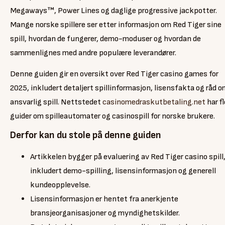
Megaways™, Power Lines og daglige progressive jackpotter.
Mange norske spillere ser etter informasjon om Red Tiger sine
spill, hvordan de fungerer, demo-moduser og hvordan de
sammenlignes med andre populære leverandører.
Denne guiden gir en oversikt over Red Tiger casino games for
2025, inkludert detaljert spillinformasjon, lisensfakta og råd 
ansvarlig spill. Nettstedet
casinomedraskutbetaling.net
har fl
guider om spilleautomater og casinospill for norske brukere.
Derfor kan du stole på denne guiden
Artikkelen bygger på evaluering av Red Tiger casino spill
inkludert demo-spilling, lisensinformasjon og generell
kundeopplevelse.
Lisensinformasjon er hentet fra anerkjente
bransjeorganisasjoner og myndighetskilder.