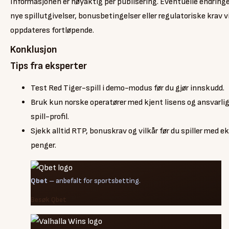
Informasjonen er nøyaktig per publisering. Eventuelle endringe
nye spillutgivelser, bonusbetingelser eller regulatoriske krav vi
oppdateres fortløpende.
Konklusjon
Tips fra eksperter
Test Red Tiger-spill i demo-modus før du gjør innskudd.
Bruk kun norske operatører med kjent lisens og ansvarli
spill-profil.
Sjekk alltid RTP, bonuskrav og vilkår før du spiller med e
penger.
Qbet
– anbefalt for sportsbetting.
Besøk Qbet