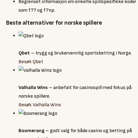
Begrenset informasjon om enkelte spillspesifikke koder
som f77 og f7np.
Beste alternativer for norske spillere
Qbet
– trygg og brukervennlig sportsbetting i Norge.
Besøk Qbet
Valhalla Wins
– anbefalt for casinospill med fokus på
norske spillere.
Besøk Valhalla Wins
Boomerang
– godt valg for både casino og betting på