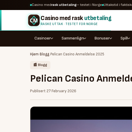
Casino med
rask utbetaling
– testet i Norge
Uttakstid i faktisk
Casino med rask
utbetaling
RASKE UTTAK · TESTET FOR NORGE
Casinoer
Sammenlign
Bonuser
Spill
Hjem
›
Blogg
›
Pelican Casino Anmeldelse 2025
📰 Blogg
Pelican Casino Anmeld
Publisert 27 February 2026