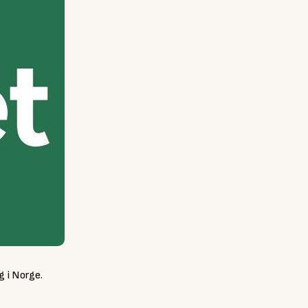
 i Norge.