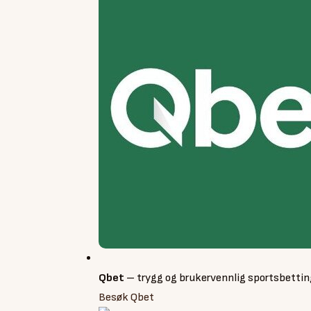
Qbet
– trygg og brukervennlig sportsbetting
Besøk Qbet