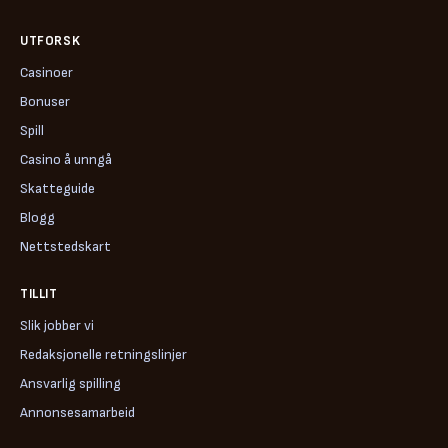
UTFORSK
Casinoer
Bonuser
Spill
Casino å unngå
Skatteguide
Blogg
Nettstedskart
TILLIT
Slik jobber vi
Redaksjonelle retningslinjer
Ansvarlig spilling
Annonsesamarbeid