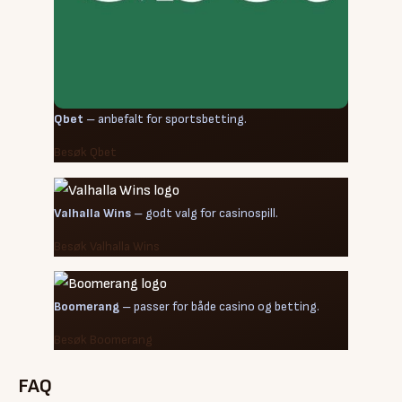
Qbet
– anbefalt for sportsbetting.
Besøk Qbet
Valhalla Wins
– godt valg for casinospill.
Besøk Valhalla Wins
Boomerang
– passer for både casino og betting.
Besøk Boomerang
FAQ