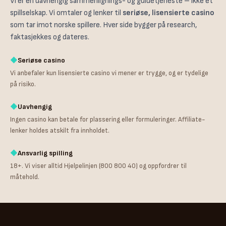
Vi er en uavhengig sammenlignings- og guidetjeneste – ikke et
spillselskap. Vi omtaler og lenker til
seriøse, lisensierte casino
som tar imot norske spillere. Hver side bygger på research,
faktasjekkes og dateres.
◆
Seriøse casino
Vi anbefaler kun lisensierte casino vi mener er trygge, og er tydelige
på risiko.
◆
Uavhengig
Ingen casino kan betale for plassering eller formuleringer. Affiliate-
lenker holdes atskilt fra innholdet.
◆
Ansvarlig spilling
18+. Vi viser alltid Hjelpelinjen (800 800 40) og oppfordrer til
måtehold.