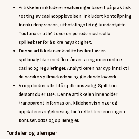
Artikkelen inkluderer evalueringer basert på praktisk
testing av casinoopplevelsen, inkludert kontoåpning,
innskuddsprosess, utbetalingstid og kundestøtte.
Testene er utført over en periode med reelle
spilleøkter for å sikre nøyaktighet.
Denne artikkelen er kvalitetssikret av en
spillanalytiker med flere års erfaring innen online
casino og reguleringer. Analytikeren har dyp innsikt i
de norske spillmarkedene og gjeldende lovverk.
Vi oppfordrer alle til å spille ansvarlig. Spill kun
dersom du er 18+. Denne artikkelen inneholder
transparent informasjon, kildehenvisninger og
oppdateres regelmessig for å reflektere endringer i
bonuser, odds og spilleregler.
Fordeler og ulemper