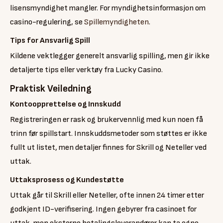
lisensmyndighet mangler. For myndighetsinformasjon om
casino-regulering, se
Spillemyndigheten
.
Tips for Ansvarlig Spill
Kildene vektlegger generelt ansvarlig spilling, men gir ikke
detaljerte tips eller verktøy fra Lucky Casino.
Praktisk Veiledning
Kontoopprettelse og Innskudd
Registreringen er rask og brukervennlig med kun noen få
trinn før spillstart. Innskuddsmetoder som støttes er ikke
fullt ut listet, men detaljer finnes for Skrill og Neteller ved
uttak.
Uttaksprosess og Kundestøtte
Uttak går til Skrill eller Neteller, ofte innen 24 timer etter
godkjent ID-verifisering. Ingen gebyrer fra casinoet for