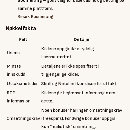
Boomerang
– godt valg for både casino og betting på
samme plattform.
Besøk Boomerang
Nøkkelfakta
Felt
Detaljer
Kildene oppgir ikke tydelig
Lisens
lisensautoritet.
Minste
Detaljene er ikke spesifisert i
innskudd
tilgjengelige kilder.
Uttaksmetoder
Skrill og Neteller (kun disse for uttak).
RTP-
Kildene gir begrenset informasjon om
informasjon
dette.
Noen bonuser har ingen omsetningskrav
Omsetningskrav
(freespins). For øvrige bonuser oppgis
kun “realistisk” omsetning.