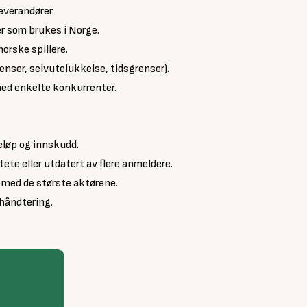
everandører.
er som brukes i Norge.
orske spillere.
enser, selvutelukkelse, tidsgrenser).
ed enkelte konkurrenter.
løp og innskudd.
te eller utdatert av flere anmeldere.
 med de største aktørene.
ehåndtering.