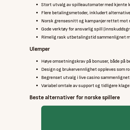
Stort utvalg av spilleautomater med kjente l
Flere betalingsmetoder, inkludert alternativ
Norsk grensesnitt og kampanjer rettet mot n
Gode verktøy for ansvarlig spill (innskuddsgr
Rimelig rask utbetalingstid sammenlignet m
Ulemper
Høye omsetningskrav på bonuser, både på be
Design og brukervennlighet oppleves som rote
Begrenset utvalg i live casino sammenlignet
Variabel omtale av support og tidligere klag
Beste alternativer for norske spillere