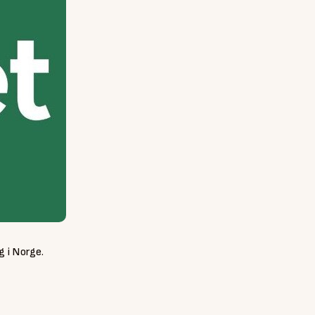
 i Norge.