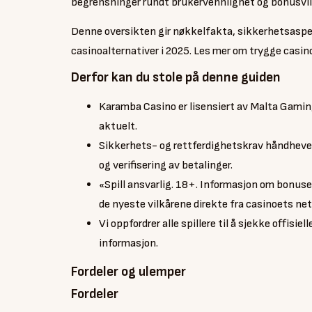
begrensninger rundt brukervennlighet og bonusvil
Denne oversikten gir nøkkelfakta, sikkerhetsaspe
casinoalternativer i 2025. Les mer om trygge casin
Derfor kan du stole på denne guiden
Karamba Casino er lisensiert av Malta Gami
aktuelt.
Sikkerhets- og rettferdighetskrav håndheves
og verifisering av betalinger.
«Spill ansvarlig. 18+. Informasjon om bonuser
de nyeste vilkårene direkte fra casinoets net
Vi oppfordrer alle spillere til å sjekke offisi
informasjon.
Fordeler og ulemper
Fordeler