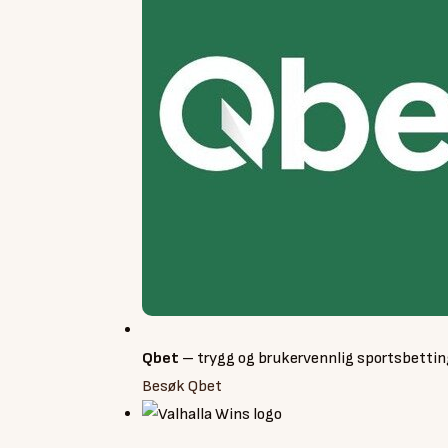
Qbet
– trygg og brukervennlig sportsbetting
Besøk Qbet