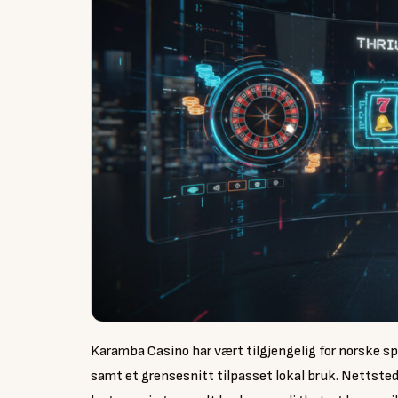
Karamba Casino har vært tilgjengelig for norske spi
samt et grensesnitt tilpasset lokal bruk. Nettste