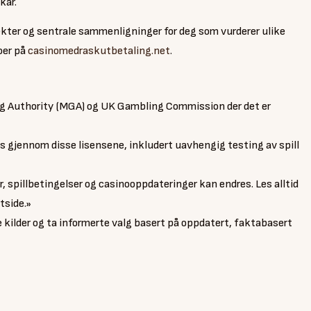
kår.
kter og sentrale sammenligninger for deg som vurderer ulike
oer på
casinomedraskutbetaling.net
.
ng Authority (MGA) og UK Gambling Commission der det er
 gjennom disse lisensene, inkludert uavhengig testing av spill
, spillbetingelser og casinooppdateringer kan endres. Les alltid
tside.»
elle kilder og ta informerte valg basert på oppdatert, faktabasert