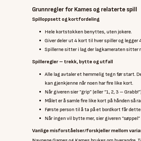
Grunnregler for Kames og relaterte spill
Spilloppsett og kortfordeling
Hele kortstokken benyttes, uten jokere.
Giver deler ut 4 kort til hver spiller og legger
Spillerne sitter i lag der lagkameraten sitter r
Spilleregler – trekk, bytte og utfall
Alle lag avtaler et hemmelig tegn før start. 
kan gjenkjenne når noen har fire like kort.
Når giveren sier “grip” (eller “1, 2, 3 – Grabb
Målet er å samle fire like kort på hånden så 
Første person til å ta på et bordkort får det
Når ingen vil bytte mer, sier giveren “søppel”
Vanlige misforståelser/forskjeller mellom vari
Navnene Games og Kames brukes om hverandre. Teg