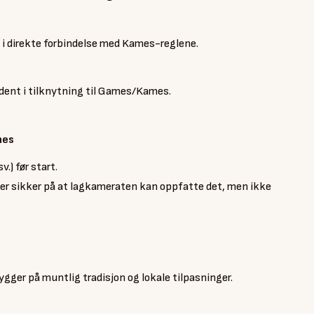
 i direkte forbindelse med Kames-reglene.
ident i tilknytning til Games/Kames.
mes
.) før start.
u er sikker på at lagkameraten kan oppfatte det, men ikke
ygger på muntlig tradisjon og lokale tilpasninger.