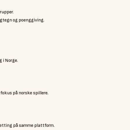
rupper.
lagtegn og poenggiving.
 i Norge.
fokus på norske spillere.
betting på samme plattform.