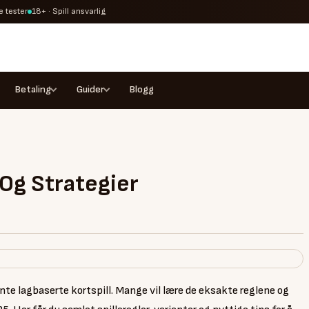
e tester
18+ · Spill ansvarlig
Betaling
Guider
Blogg
 Og Strategier
te lagbaserte kortspill. Mange vil lære de eksakte reglene og