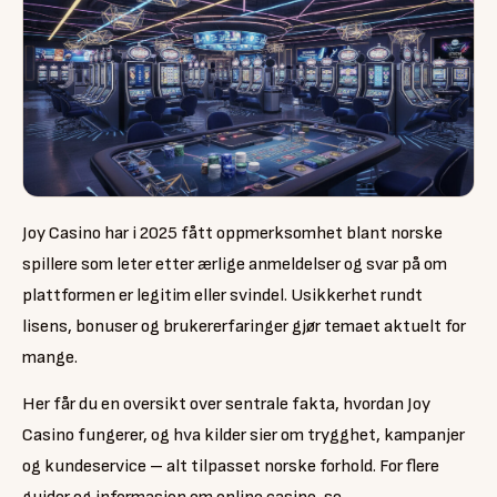
Joy Casino har i 2025 fått oppmerksomhet blant norske
spillere som leter etter ærlige anmeldelser og svar på om
plattformen er legitim eller svindel. Usikkerhet rundt
lisens, bonuser og brukererfaringer gjør temaet aktuelt for
mange.
Her får du en oversikt over sentrale fakta, hvordan Joy
Casino fungerer, og hva kilder sier om trygghet, kampanjer
og kundeservice – alt tilpasset norske forhold. For flere
guider og informasjon om online casino, se