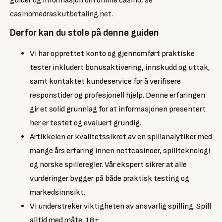
casinomedraskutbetaling.net
.
Derfor kan du stole på denne guiden
Vi har opprettet konto og gjennomført praktiske
tester inkludert bonusaktivering, innskudd og uttak,
samt kontaktet kundeservice for å verifisere
responstider og profesjonell hjelp. Denne erfaringen
gir et solid grunnlag for at informasjonen presentert
her er testet og evaluert grundig.
Artikkelen er kvalitetssikret av en spillanalytiker med
mange års erfaring innen nettcasinoer, spillteknologi
og norske spilleregler. Vår ekspert sikrer at alle
vurderinger bygger på både praktisk testing og
markedsinnsikt.
Vi understreker viktigheten av ansvarlig spilling. Spill
alltid med måte. 18+