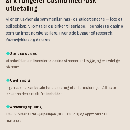
Slik fungerer Casino med rask
utbetaling
Vi er en uavhengig sammenlignings- og guidetjeneste – ikke et
spillselskap. Vi omtaler og lenker til
seriøse, lisensierte casino
som tar imot norske spillere. Hver side bygger på research,
faktasjekkes og dateres.
◆
Seriøse casino
Vi anbefaler kun lisensierte casino vi mener er trygge, og er tydelige
på risiko.
◆
Uavhengig
Ingen casino kan betale for plassering eller formuleringer. Affiliate-
lenker holdes atskilt fra innholdet.
◆
Ansvarlig spilling
18+. Vi viser alltid Hjelpelinjen (800 800 40) og oppfordrer til
måtehold.