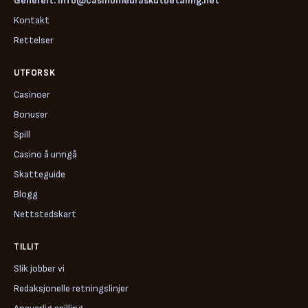
Generelt: info@casinomedraskutbetaling.net
Kontakt
Rettelser
UTFORSK
Casinoer
Bonuser
Spill
Casino å unngå
Skatteguide
Blogg
Nettstedskart
TILLIT
Slik jobber vi
Redaksjonelle retningslinjer