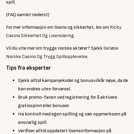
spill.
(FAQ samlet nederst)
For mer informasjon om lisens og sikkerhet, les om
Ricky
Casino Sikkerhet Og Lisensiering
.
Vil du vite mer om trygge norske aktører? Sjekk
Seriøse
Norske Casino Og Trygg Spillopplevelse
.
Tips fra eksperter
Sjekk alltid kampanjekoder og bonusvilkår nøye, da de
kan endres uten forvarsel.
Bruk promo-fanen ved registrering for å aktivere
gratisspinn eller bonuser.
Ha kontroll med egen spilling og vær oppmerksom på
ansvarlig spill.
Verifiser alltid oppdatert lisensinformasjon på