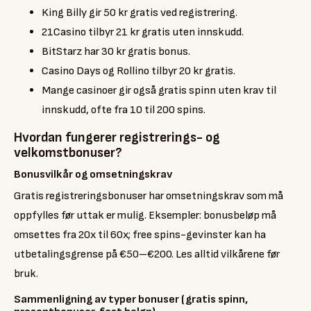
King Billy gir 50 kr gratis ved registrering.
21Casino tilbyr 21 kr gratis uten innskudd.
BitStarz har 30 kr gratis bonus.
Casino Days og Rollino tilbyr 20 kr gratis.
Mange casinoer gir også gratis spinn uten krav til
innskudd, ofte fra 10 til 200 spins.
Hvordan fungerer registrerings- og
velkomstbonuser?
Bonusvilkår og omsetningskrav
Gratis registreringsbonuser har omsetningskrav som må
oppfylles før uttak er mulig. Eksempler: bonusbeløp må
omsettes fra 20x til 60x; free spins-gevinster kan ha
utbetalingsgrense på €50–€200. Les alltid vilkårene før
bruk.
Sammenligning av typer bonuser (gratis spinn,