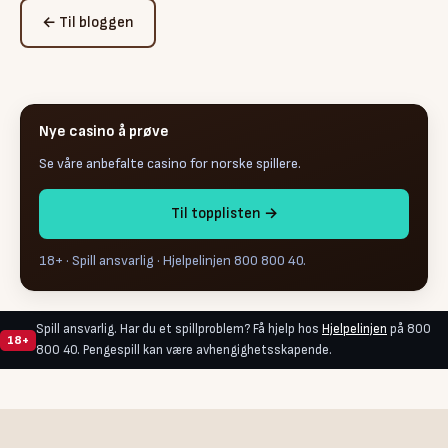
← Til bloggen
Nye casino å prøve
Se våre anbefalte casino for norske spillere.
Til topplisten →
18+ · Spill ansvarlig · Hjelpelinjen 800 800 40.
Spill ansvarlig. Har du et spillproblem? Få hjelp hos
Hjelpelinjen
på 800
18+
800 40. Pengespill kan være avhengighetsskapende.