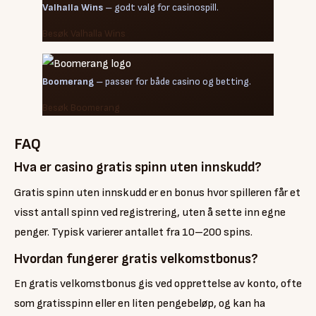
Valhalla Wins
– godt valg for casinospill.
Besøk Valhalla Wins
Boomerang
– passer for både casino og betting.
Besøk Boomerang
FAQ
Hva er casino gratis spinn uten innskudd?
Gratis spinn uten innskudd er en bonus hvor spilleren får et
visst antall spinn ved registrering, uten å sette inn egne
penger. Typisk varierer antallet fra 10–200 spins.
Hvordan fungerer gratis velkomstbonus?
En gratis velkomstbonus gis ved opprettelse av konto, ofte
som gratisspinn eller en liten pengebeløp, og kan ha