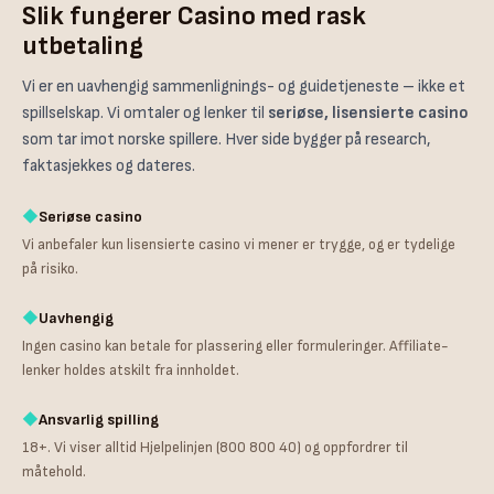
Slik fungerer Casino med rask
utbetaling
Vi er en uavhengig sammenlignings- og guidetjeneste – ikke et
spillselskap. Vi omtaler og lenker til
seriøse, lisensierte casino
som tar imot norske spillere. Hver side bygger på research,
faktasjekkes og dateres.
◆
Seriøse casino
Vi anbefaler kun lisensierte casino vi mener er trygge, og er tydelige
på risiko.
◆
Uavhengig
Ingen casino kan betale for plassering eller formuleringer. Affiliate-
lenker holdes atskilt fra innholdet.
◆
Ansvarlig spilling
18+. Vi viser alltid Hjelpelinjen (800 800 40) og oppfordrer til
måtehold.