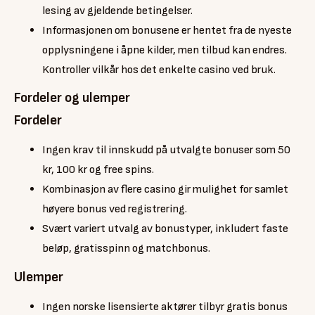
lesing av gjeldende betingelser.
Informasjonen om bonusene er hentet fra de nyeste
opplysningene i åpne kilder, men tilbud kan endres.
Kontroller vilkår hos det enkelte casino ved bruk.
Fordeler og ulemper
Fordeler
Ingen krav til innskudd på utvalgte bonuser som 50
kr, 100 kr og free spins.
Kombinasjon av flere casino gir mulighet for samlet
høyere bonus ved registrering.
Svært variert utvalg av bonustyper, inkludert faste
beløp, gratisspinn og matchbonus.
Ulemper
Ingen norske lisensierte aktører tilbyr gratis bonus