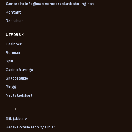
Generelt: info@casinomedraskutbetaling.net
Kontakt
Rettelser
UTFORSK
Casinoer
Bonuser
Spill
Casino å unngå
Skatteguide
Blogg
Nettstedskart
TILLIT
Slik jobber vi
Redaksjonelle retningslinjer