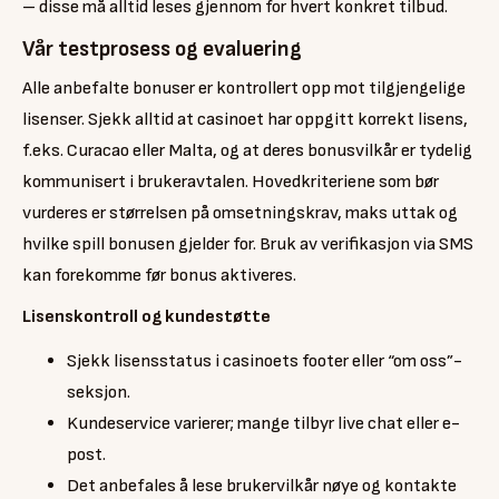
– disse må alltid leses gjennom for hvert konkret tilbud.
Vår testprosess og evaluering
Alle anbefalte bonuser er kontrollert opp mot tilgjengelige
lisenser. Sjekk alltid at casinoet har oppgitt korrekt lisens,
f.eks. Curacao eller Malta, og at deres bonusvilkår er tydelig
kommunisert i brukeravtalen. Hovedkriteriene som bør
vurderes er størrelsen på omsetningskrav, maks uttak og
hvilke spill bonusen gjelder for. Bruk av verifikasjon via SMS
kan forekomme før bonus aktiveres.
Lisenskontroll og kundestøtte
Sjekk lisensstatus i casinoets footer eller “om oss”-
seksjon.
Kundeservice varierer; mange tilbyr live chat eller e-
post.
Det anbefales å lese brukervilkår nøye og kontakte