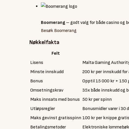
Boomerang
– godt valg for både casino og 
Besøk Boomerang
Nøkkelfakta
Felt
Lisens
Malta Gaming Authorit
Minste innskudd
200 kr per innskudd fo
Bonus
Opptil 15 000 kr + 150 
Omsetningskrav
35x både innskudd og b
Maks innsats med bonus
50 kr per spinn
Utløpsregler
Bonusmidler varer i 30 d
Maks gevinst gratisspinn
100 kr per knippe grati
Betalingsmetoder
Elektroniske lommebøker