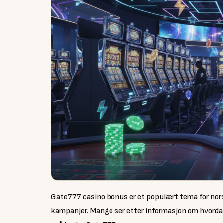
Gate777 casino bonus er et populært tema for norske
kampanjer. Mange ser etter informasjon om hvorda