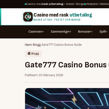
Casino med
rask utbetaling
– testet i Norge
Uttakstid i faktisk
Casino med rask
utbetaling
RASKE UTTAK · TESTET FOR NORGE
Casinoer
Sammenlign
Bonuser
Spill
Hjem
›
Blogg
›
Gate777 Casino Bonus Guide
📰 Blogg
Gate777 Casino Bonus
Publisert 10 February 2026