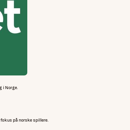
 i Norge.
fokus på norske spillere.