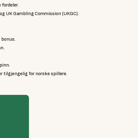
 fordeler.
) og UK Gambling Commission (UKGC).
 bonus.
n.
pinn.
 tilgjengelig for norske spillere.