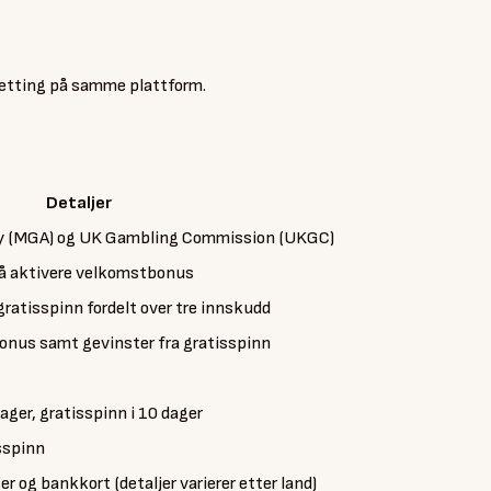
betting på samme plattform.
Detaljer
y (MGA) og UK Gambling Commission (UKGC)
r å aktivere velkomstbonus
gratisspinn fordelt over tre innskudd
onus samt gevinster fra gratisspinn
ager, gratisspinn i 10 dager
sspinn
 og bankkort (detaljer varierer etter land)