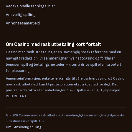
Redaksjonelle retningslinjer
Ansvarlig spilling
Annonsesamarbeid
Om Casino med rask utbetaling kort fortalt
Casino med rask utbetaling er en uavhengig norsk referanse med en
navngitt redaksjon. Vi sammenligner nye nettcasino og forklarer
bonuser, spill og betalingsmetoder – uten å drive spill eller ta betalt
for plassering.
Annonseinformasjon:
enkelte lenker går til våre partnercasino, og Casino
med rask utbetaling kan få provisjon uten ekstra kostnad for deg. Det
påvirker aldri fakta eller anbefalinger. 18+ · Spill ansvarlig · Hjelpelinjen
800 800 40.
© 2026 Casino med rask utbetaling · uavhengig sammenligningstjeneste
– vi driver ikke spill. 18+.
Om
·
Ansvarlig spilling