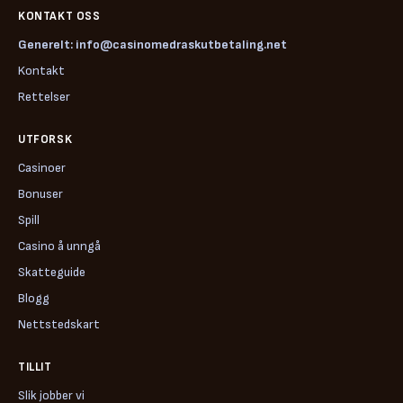
KONTAKT OSS
Generelt: info@casinomedraskutbetaling.net
Kontakt
Rettelser
UTFORSK
Casinoer
Bonuser
Spill
Casino å unngå
Skatteguide
Blogg
Nettstedskart
TILLIT
Slik jobber vi