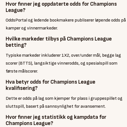
Hvor finner jeg oppdaterte odds for Champions
League?
OddsPortal og ledende bookmakere publiserer løpende odds på
kamper og vinnermarkeder.
Hvilke markeder tilbys på Champions League
betting?
Typiske markeder inkluderer 1X2, over/under mål, begge lag
scorer (BTTS), langsiktige vinnerodds, og spesialspill som
første målscorer.
Hva betyr odds for Champions League
kvalifisering?
Dette er odds på lag som kjemper for plass i gruppespillet og
sluttspill, basert på sannsynlighet for avansement.
Hvor finner jeg statistikk og kampdata for
Champions League?