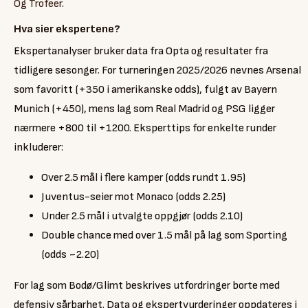
Og Trofeer
.
Hva sier ekspertene?
Ekspertanalyser bruker data fra Opta og resultater fra
tidligere sesonger. For turneringen 2025/2026 nevnes Arsenal
som favoritt (+350 i amerikanske odds), fulgt av Bayern
Munich (+450), mens lag som Real Madrid og PSG ligger
nærmere +800 til +1200. Eksperttips for enkelte runder
inkluderer:
Over 2.5 mål i flere kamper (odds rundt 1.95)
Juventus-seier mot Monaco (odds 2.25)
Under 2.5 mål i utvalgte oppgjør (odds 2.10)
Double chance med over 1.5 mål på lag som Sporting
(odds ~2.20)
For lag som Bodø/Glimt beskrives utfordringer borte med
defensiv sårbarhet. Data og ekspertvurderinger oppdateres i