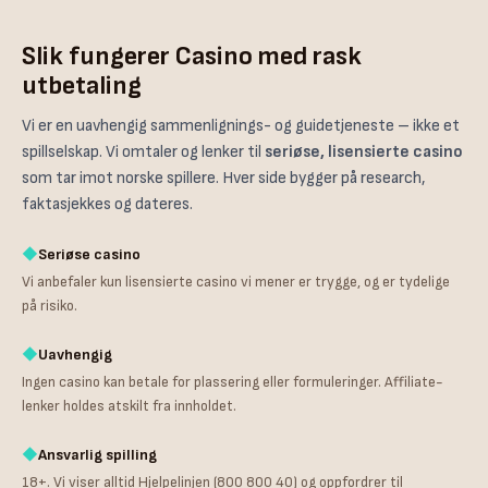
Slik fungerer Casino med rask
utbetaling
Vi er en uavhengig sammenlignings- og guidetjeneste – ikke et
spillselskap. Vi omtaler og lenker til
seriøse, lisensierte casino
som tar imot norske spillere. Hver side bygger på research,
faktasjekkes og dateres.
◆
Seriøse casino
Vi anbefaler kun lisensierte casino vi mener er trygge, og er tydelige
på risiko.
◆
Uavhengig
Ingen casino kan betale for plassering eller formuleringer. Affiliate-
lenker holdes atskilt fra innholdet.
◆
Ansvarlig spilling
18+. Vi viser alltid Hjelpelinjen (800 800 40) og oppfordrer til