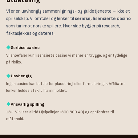
Vi er en uavhengig sammenlignings- og guidetjeneste – ikke et
spillselskap. Vi omtaler og lenker til
seriøse, lisensierte casino
som tar imot norske spillere. Hver side bygger på research,
faktasjekkes og dateres.
◆
Seriøse casino
Vi anbefaler kun lisensierte casino vi mener er trygge, og er tydelige
på risiko.
◆
Uavhengig
Ingen casino kan betale for plassering eller formuleringer. Affiliate-
lenker holdes atskilt fra innholdet.
◆
Ansvarlig spilling
18+. Vi viser alltid Hjelpelinjen (800 800 40) og oppfordrer til
måtehold.