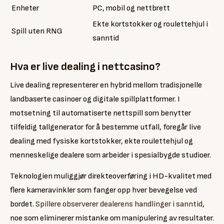
Enheter
PC, mobil og nettbrett
Ekte kortstokker og roulettehjul i
Spill uten RNG
sanntid
Hva er live dealing i nettcasino?
Live dealing representerer en hybrid mellom tradisjonelle
landbaserte casinoer og digitale spillplattformer. I
motsetning til automatiserte nettspill som benytter
tilfeldig tallgenerator for å bestemme utfall, foregår live
dealing med fysiske kortstokker, ekte roulettehjul og
menneskelige dealere som arbeider i spesialbygde studioer.
Teknologien muliggjør direkteoverføring i HD-kvalitet med
flere kameravinkler som fanger opp hver bevegelse ved
bordet.
Spillere observerer dealerens handlinger i sanntid
,
noe som eliminerer mistanke om manipulering av resultater.