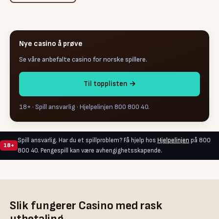
Nye casino å prøve
Se våre anbefalte casino for norske spillere.
Til topplisten →
18+ · Spill ansvarlig · Hjelpelinjen 800 800 40.
Spill ansvarlig. Har du et spillproblem? Få hjelp hos
Hjelpelinjen
på 800
18+
800 40. Pengespill kan være avhengighetsskapende.
Slik fungerer Casino med rask
utbetaling