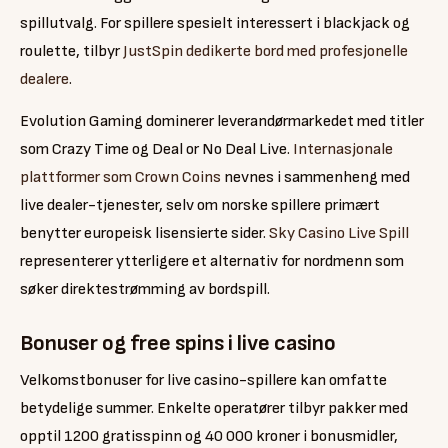
spillutvalg. For spillere spesielt interessert i blackjack og
roulette, tilbyr
JustSpin dedikerte bord med profesjonelle
dealere
.
Evolution Gaming dominerer leverandørmarkedet med titler
som Crazy Time og Deal or No Deal Live.
Internasjonale
plattformer som Crown Coins
nevnes i sammenheng med
live dealer-tjenester, selv om norske spillere primært
benytter europeisk lisensierte sider.
Sky Casino Live Spill
representerer ytterligere et alternativ for nordmenn som
søker direktestrømming av bordspill.
Bonuser og free spins i live casino
Velkomstbonuser for live casino-spillere kan omfatte
betydelige summer. Enkelte operatører tilbyr pakker med
opptil 1200 gratisspinn og 40 000 kroner i bonusmidler,