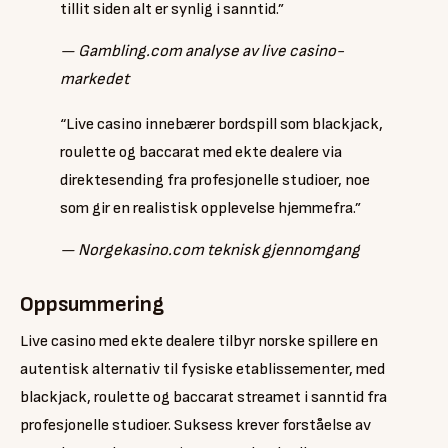
tillit siden alt er synlig i sanntid.”
— Gambling.com analyse av live casino-
markedet
“Live casino innebærer bordspill som blackjack,
roulette og baccarat med ekte dealere via
direktesending fra profesjonelle studioer, noe
som gir en realistisk opplevelse hjemmefra.”
— Norgekasino.com teknisk gjennomgang
Oppsummering
Live casino med ekte dealere tilbyr norske spillere en
autentisk alternativ til fysiske etablissementer, med
blackjack, roulette og baccarat streamet i sanntid fra
profesjonelle studioer. Suksess krever forståelse av