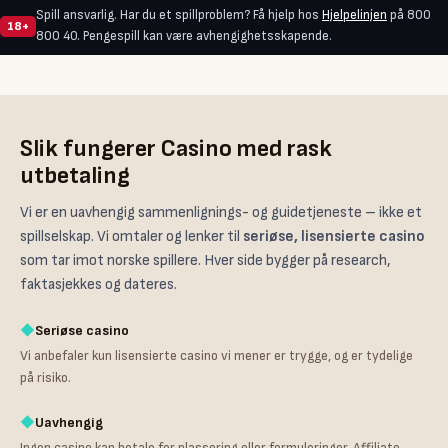
Spill ansvarlig. Har du et spillproblem? Få hjelp hos
Hjelpelinjen
på 800
18+
800 40. Pengespill kan være avhengighetsskapende.
Slik fungerer Casino med rask
utbetaling
Vi er en uavhengig sammenlignings- og guidetjeneste – ikke et
spillselskap. Vi omtaler og lenker til
seriøse, lisensierte casino
som tar imot norske spillere. Hver side bygger på research,
faktasjekkes og dateres.
◆
Seriøse casino
Vi anbefaler kun lisensierte casino vi mener er trygge, og er tydelige
på risiko.
◆
Uavhengig