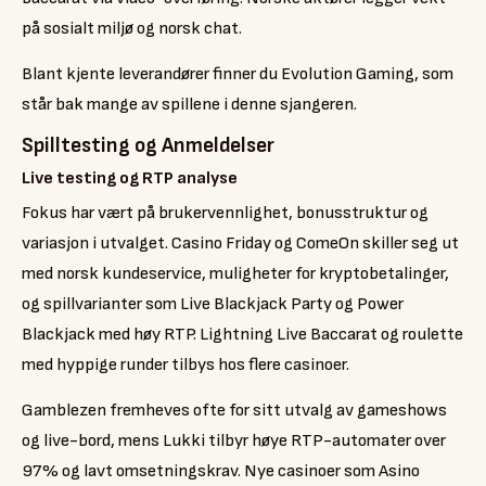
på sosialt miljø og norsk chat.
Blant kjente leverandører finner du Evolution Gaming, som
står bak mange av spillene i denne sjangeren.
Spilltesting og Anmeldelser
Live testing og RTP analyse
Fokus har vært på brukervennlighet, bonusstruktur og
variasjon i utvalget. Casino Friday og ComeOn skiller seg ut
med norsk kundeservice, muligheter for kryptobetalinger,
og spillvarianter som Live Blackjack Party og Power
Blackjack med høy RTP. Lightning Live Baccarat og roulette
med hyppige runder tilbys hos flere casinoer.
Gamblezen fremheves ofte for sitt utvalg av gameshows
og live-bord, mens Lukki tilbyr høye RTP-automater over
97% og lavt omsetningskrav. Nye casinoer som Asino