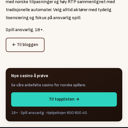
med norske tilpasninger og høy RTP sammenlignet med
tradisjonelle automater. Velg alltid aktører med tydelig
lisensiering og fokus på ansvarlig spill.
Spill ansvarlig. 18+.
← Til bloggen
Nye casino å prøve
Se våre anbefalte casino for norske spillere.
Til topplisten →
18+ · Spill ansvarlig · Hjelpelinjen 800 800 40.