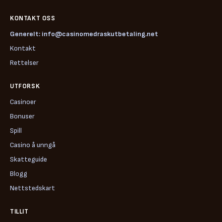
KONTAKT OSS
Generelt: info@casinomedraskutbetaling.net
Kontakt
Rettelser
UTFORSK
Casinoer
Bonuser
Spill
Casino å unngå
Skatteguide
Blogg
Nettstedskart
TILLIT