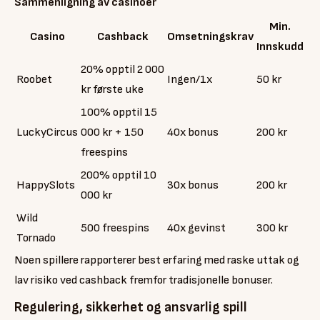
Sammenligning av casinoer
Min.
Casino
Cashback
Omsetningskrav
Innskudd
20% opptil 2 000
Roobet
Ingen/1x
50 kr
kr første uke
100% opptil 15
LuckyCircus
000 kr + 150
40x bonus
200 kr
freespins
200% opptil 10
HappySlots
30x bonus
200 kr
000 kr
Wild
500 freespins
40x gevinst
300 kr
Tornado
Noen spillere rapporterer best erfaring med raske uttak og
lav risiko ved cashback fremfor tradisjonelle bonuser.
Regulering, sikkerhet og ansvarlig spill