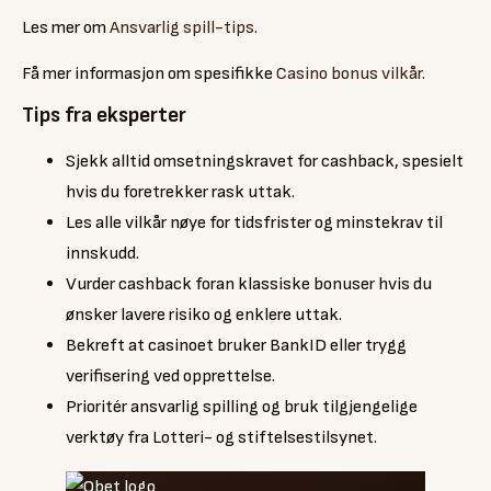
Les mer om
Ansvarlig spill-tips
.
Få mer informasjon om spesifikke
Casino bonus vilkår
.
Tips fra eksperter
Sjekk alltid omsetningskravet for cashback, spesielt
hvis du foretrekker rask uttak.
Les alle vilkår nøye for tidsfrister og minstekrav til
innskudd.
Vurder cashback foran klassiske bonuser hvis du
ønsker lavere risiko og enklere uttak.
Bekreft at casinoet bruker BankID eller trygg
verifisering ved opprettelse.
Prioritér ansvarlig spilling og bruk tilgjengelige
verktøy fra Lotteri- og stiftelsestilsynet.