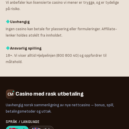
Vi anbefaler kun lisensierte casino vi mener er trygge, og er tydelige
på risiko.
◆
Uavhengig
Ingen casino kan betale for plassering eller formuleringer. Affiliate-
lenker holdes atskilt fra innholdet.
◆
Ansvarlig spilling
18+. Vi viser alltid Hjelpelinjen (800 800 40) og oppfordrer til
måtehold.
Casino med rask utbetaling
Uavhengig norsk sammenligning av nye nettcasino – bonus, spill,
betalingsmetoder og uttak.
SPRÅK / LANGUAGE