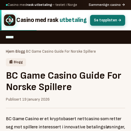
Casino med
rask utbetaling
– testet i Norge
Sammenlign casino →
Casino med rask
utbetaling
Se topplisten →
Hjem
›
Blogg
›
BC Game Casino Guide For Norske Spillere
📰 Blogg
BC Game Casino Guide For
Norske Spillere
Publisert 19 January 2026
BC Game Casino er et kryptobasert nettcasino som retter
seg mot spillere interessert i innovative betalingsløsninger,