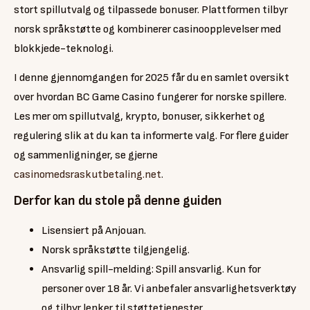
stort spillutvalg og tilpassede bonuser. Plattformen tilbyr
norsk språkstøtte og kombinerer casinoopplevelser med
blokkjede-teknologi.
I denne gjennomgangen for 2025 får du en samlet oversikt
over hvordan BC Game Casino fungerer for norske spillere.
Les mer om spillutvalg, krypto, bonuser, sikkerhet og
regulering slik at du kan ta informerte valg. For flere guider
og sammenligninger, se gjerne
casinomedsraskutbetaling.net
.
Derfor kan du stole på denne guiden
Lisensiert på Anjouan.
Norsk språkstøtte tilgjengelig.
Ansvarlig spill-melding: Spill ansvarlig. Kun for
personer over 18 år. Vi anbefaler ansvarlighetsverktøy
og tilbyr lenker til støttetjenester.