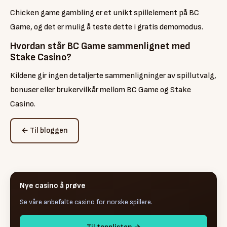
Chicken game gambling er et unikt spillelement på BC
Game, og det er mulig å teste dette i gratis demomodus.
Hvordan står BC Game sammenlignet med
Stake Casino?
Kildene gir ingen detaljerte sammenligninger av spillutvalg,
bonuser eller brukervilkår mellom BC Game og Stake
Casino.
← Til bloggen
Nye casino å prøve
Se våre anbefalte casino for norske spillere.