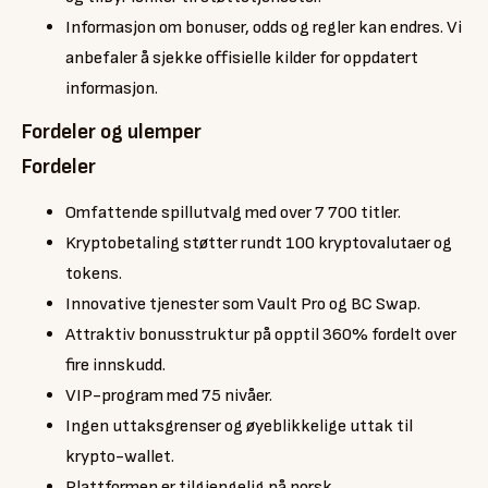
Informasjon om bonuser, odds og regler kan endres. Vi
anbefaler å sjekke offisielle kilder for oppdatert
informasjon.
Fordeler og ulemper
Fordeler
Omfattende spillutvalg med over 7 700 titler.
Kryptobetaling støtter rundt 100 kryptovalutaer og
tokens.
Innovative tjenester som Vault Pro og BC Swap.
Attraktiv bonusstruktur på opptil 360% fordelt over
fire innskudd.
VIP-program med 75 nivåer.
Ingen uttaksgrenser og øyeblikkelige uttak til
krypto-wallet.
Plattformen er tilgjengelig på norsk.