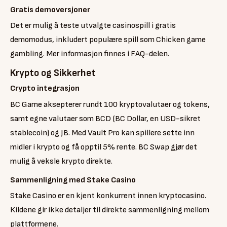
Gratis demoversjoner
Det er mulig å teste utvalgte casinospill i gratis
demomodus, inkludert populære spill som Chicken game
gambling. Mer informasjon finnes i FAQ-delen.
Krypto og Sikkerhet
Crypto integrasjon
BC Game aksepterer rundt 100 kryptovalutaer og tokens,
samt egne valutaer som BCD (BC Dollar, en USD-sikret
stablecoin) og JB. Med Vault Pro kan spillere sette inn
midler i krypto og få opptil 5% rente. BC Swap gjør det
mulig å veksle krypto direkte.
Sammenligning med Stake Casino
Stake Casino er en kjent konkurrent innen kryptocasino.
Kildene gir ikke detaljer til direkte sammenligning mellom
plattformene.